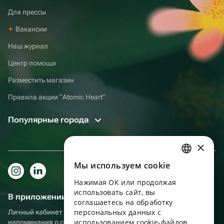
Для прессы
Вакансии
Наш журнал
Центр помощи
Разместить магазин
Правила акции “Atomic Heart”
Популярные города
×
Мы используем сookie
RUSSIAN
Нажимая ОК или продолжая
ENGLISH
использовать сайт, вы
В приложении еще удобнее!
UKRAINIAN
соглашаетесь на обработку
персональных данных с
Личный кабинет получателя, больше бонусов за покупки и
PORTUGUESE
использованием cookie-файлов,
напоминания о событиях