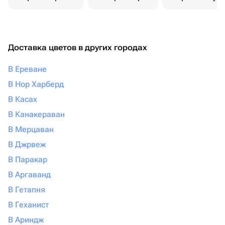
Доставка цветов в других городах
В Ереване
В Нор Харберд
В Касах
В Канакераван
В Мерцаван
В Джрвеж
В Паракар
В Аргаванд
В Гетапня
В Геханист
В Ариндж