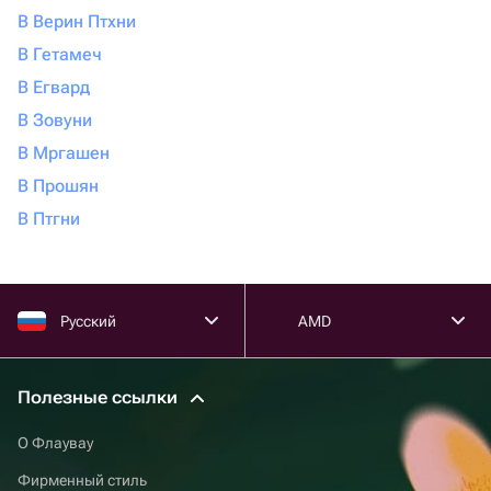
В Верин Птхни
В Гетамеч
В Егвард
В Зовуни
В Мргашен
В Прошян
В Птгни
Русский
AMD
Полезные ссылки
О Флаувау
Фирменный стиль