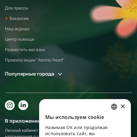
Для прессы
Вакансии
Наш журнал
Центр помощи
Разместить магазин
Правила акции “Atomic Heart”
Популярные города
×
Мы используем сookie
RUSSIAN
В приложении еще удобнее!
Нажимая ОК или продолжая
ENGLISH
Личный кабинет получателя, больше бонусов за покупки и
использовать сайт, вы
напоминания о событиях