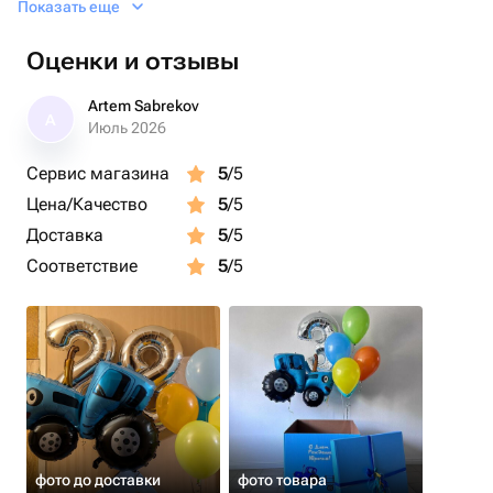
Показать еще
заменены на облако маленьких шариков для создания
вау-эффекта.
Оценки и отзывы
Artem Sabrekov
A
Июль 2026
Сервис магазина
5
/5
Цена/Качество
5
/5
Доставка
5
/5
Соответствие
5
/5
фото до доставки
фото товара