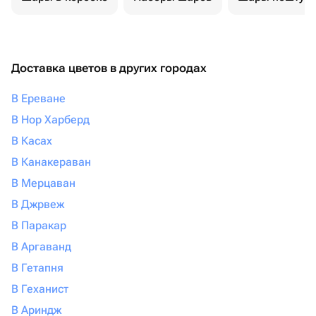
Доставка цветов в других городах
В Ереване
В Нор Харберд
В Касах
В Канакераван
В Мерцаван
В Джрвеж
В Паракар
В Аргаванд
В Гетапня
В Геханист
В Ариндж