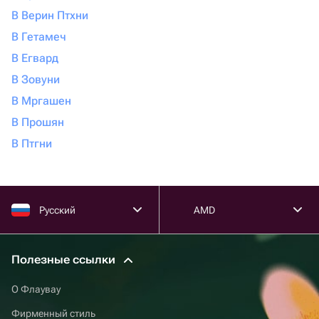
В Верин Птхни
В Гетамеч
В Егвард
В Зовуни
В Мргашен
В Прошян
В Птгни
Русский
AMD
Полезные ссылки
О Флаувау
Фирменный стиль