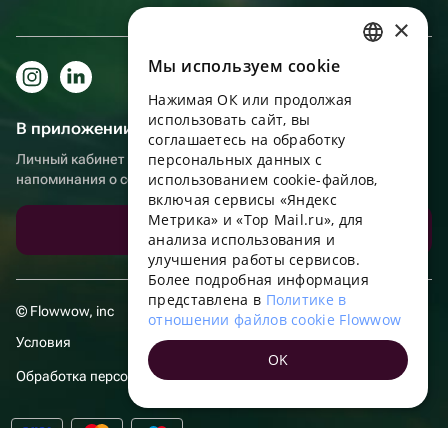
×
Мы используем сookie
RUSSIAN
Нажимая ОК или продолжая
ENGLISH
использовать сайт, вы
В приложении еще удобнее!
UKRAINIAN
соглашаетесь на обработку
персональных данных с
Личный кабинет получателя, больше бонусов за покупки и
PORTUGUESE
использованием cookie-файлов,
напоминания о событиях
включая сервисы «Яндекс
SPANISH
Метрика» и «Top Mail.ru», для
Скачать приложение
анализа использования и
HUNGARIAN
улучшения работы сервисов.
ITALIAN
Более подробная информация
представлена в
Политике в
FRENCH
© Flowwow, inc
отношении файлов cookie Flowwow
TURKISH
Условия
OK
GERMAN
Обработка персональных данных
POLISH