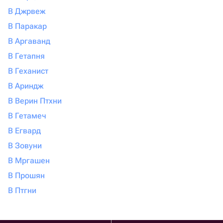
В Джрвеж
В Паракар
В Аргаванд
В Гетапня
В Геханист
В Ариндж
В Верин Птхни
В Гетамеч
В Егвард
В Зовуни
В Мргашен
В Прошян
В Птгни