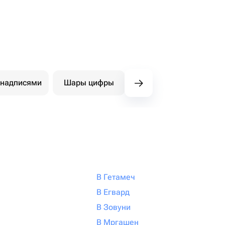
 надписями
Шары цифры
Фигуры
Ша
В Гетамеч
В Егвард
В Зовуни
В Мргашен