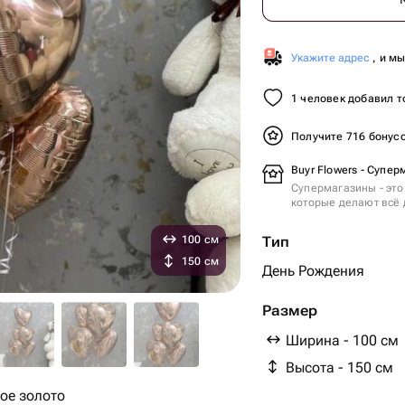
Укажите адрес
, и м
1 человек добавил т
Получите 716 бонус
Buyr Flowers - Супер
Супермагазины - это
которые делают всё 
100 см
Тип
150 см
День Рождения
Размер
Ширина - 100 см
Высота - 150 см
вое золото