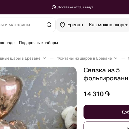
Доставка от 30 минут
ры и магазины
Ереван
Как можно скорее
околаде
Подарочные наборы
шные шары в Ереване
Фонтаны из шаров в Ереване
Связка из 5
фольгированн
14 310
֏
Доб