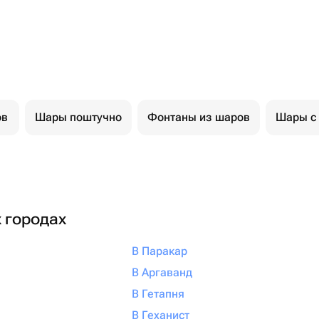
ов
Шары поштучно
Фонтаны из шаров
Шары с
х городах
В Паракар
В Аргаванд
В Гетапня
В Геханист