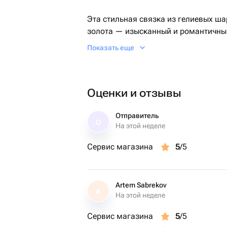
Эта стильная связка из гелиевых ша
золота — изысканный и романтичный
Блестящие фольгированные шары до
Показать еще
подчеркнут значимость момента, бу
или предложение.
Оценки и отзывы
Состав: 5 фольгированных шаров-се
Размер шара: 30 см
Доставка: в день заказа
Отправитель
О
На этой неделе
Подарите красоту и утонченность э
Сервис магазина
5
/5
цвете розовое золото!
Artem Sabrekov
A
На этой неделе
Сервис магазина
5
/5