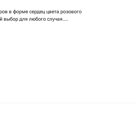
ров в форме сердец цвета розового
 выбор для любого случая.
бавят нотку роскоши и прекрасно
дь то годовщина, день рождения
рдец цвета розового золота
тому важному дню с шариками в