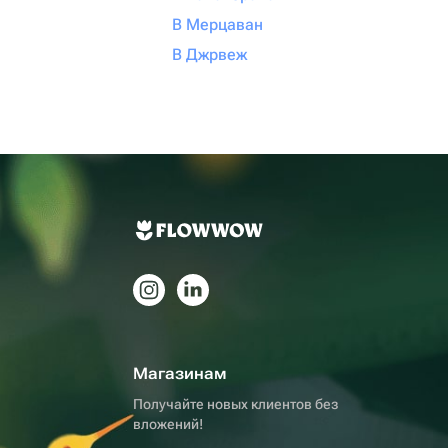
В Мерцаван
В Джрвеж
Магазинам
Получайте новых клиентов без
вложений!