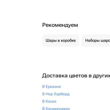
Рекомендуем
Шары в коробке
Наборы шар
Доставка цветов в други
В Ереване
В Нор Харберд
В Касах
В Канакераван