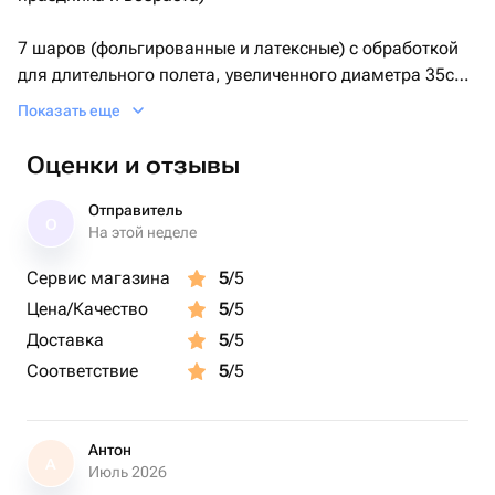
7 шаров (фольгированные и латексные) с обработкой
для длительного полета, увеличенного диаметра 35см
(14 дюймов), собранные в фонтан на грузик.
Показать еще
Оценки и отзывы
Отправитель
О
На этой неделе
Сервис магазина
5
/5
Цена/Качество
5
/5
Доставка
5
/5
Соответствие
5
/5
Антон
А
Июль 2026