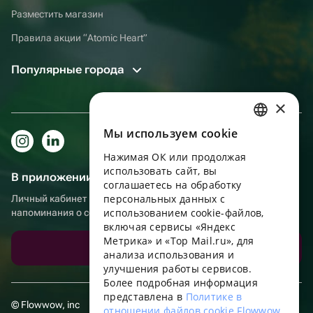
Разместить магазин
Правила акции “Atomic Heart”
Популярные города
×
Мы используем сookie
RUSSIAN
Нажимая ОК или продолжая
ENGLISH
использовать сайт, вы
В приложении еще удобнее!
UKRAINIAN
соглашаетесь на обработку
персональных данных с
Личный кабинет получателя, больше бонусов за покупки и
PORTUGUESE
использованием cookie-файлов,
напоминания о событиях
включая сервисы «Яндекс
SPANISH
Метрика» и «Top Mail.ru», для
Скачать приложение
анализа использования и
HUNGARIAN
улучшения работы сервисов.
ITALIAN
Более подробная информация
представлена в
Политике в
FRENCH
© Flowwow, inc
отношении файлов cookie Flowwow