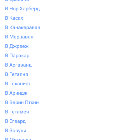
В Нор Харберд
В Касах
В Канакераван
В Мерцаван
В Джрвеж
В Паракар
В Аргаванд
В Гетапня
В Геханист
В Ариндж
В Верин Птхни
В Гетамеч
В Егвард
В Зовуни
В Мргашен