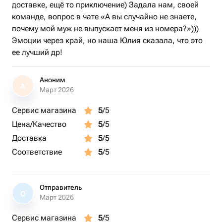
доставке, ещё то приключение) Задала нам, своей
команде, вопрос в чате «А вы случайно не знаете,
почему мой муж не выпускает меня из номера?»)))
Эмоции через край, но наша Юлия сказала, что это
ее лучший др!
Аноним
А
Март 2026
Сервис магазина
5
/5
Цена/Качество
5
/5
Доставка
5
/5
Соответствие
5
/5
Отправитель
О
Март 2026
Сервис магазина
5
/5