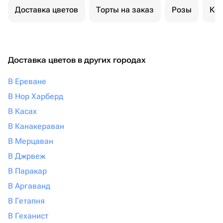
Доставка цветов
Торты на заказ
Розы
Ком
Доставка цветов в других городах
В Ереване
В Нор Харберд
В Касах
В Канакераван
В Мерцаван
В Джрвеж
В Паракар
В Аргаванд
В Гетапня
В Геханист