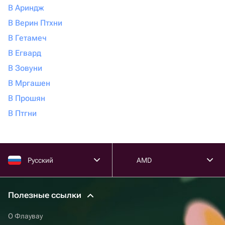
В Ариндж
В Верин Птхни
В Гетамеч
В Егвард
В Зовуни
В Мргашен
В Прошян
В Птгни
Русский
AMD
Полезные ссылки
О Флаувау