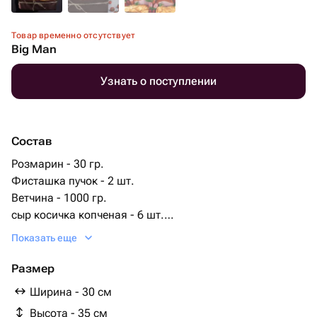
Товар временно отсутствует
Big Man
Узнать о поступлении
Состав
Розмарин - 30 гр.
Фисташка пучок - 2 шт.
Ветчина - 1000 гр.
сыр косичка копченая - 6 шт.
калбаса баварская - 500 гр.
Показать еще
охотничьи колбаски мини - 200 гр.
калбаса салями - 800 гр.
Размер
Ширина - 30 см
Высота - 35 см