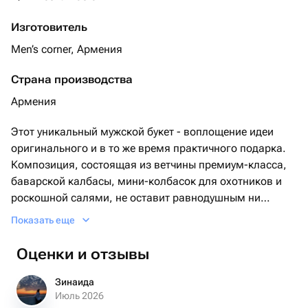
Изготовитель
Men’s corner, Армения
Страна производства
Армения
Этот уникальный мужской букет - воплощение идеи
оригинального и в то же время практичного подарка.
Композиция, состоящая из ветчины премиум-класса,
баварской калбасы, мини-колбасок для охотников и
роскошной салями, не оставит равнодушным ни
одного гурмана. Вкуснейший копченый сыр в форме
Показать еще
косички и ароматный розмарин дополняют общий
набор, подчеркивая изысканный вкус этого букета. Вы
Оценки и отзывы
желаете порадовать своего мужчину? Тогда этот букет -
отличный выбор!
Зинаида
Июль 2026