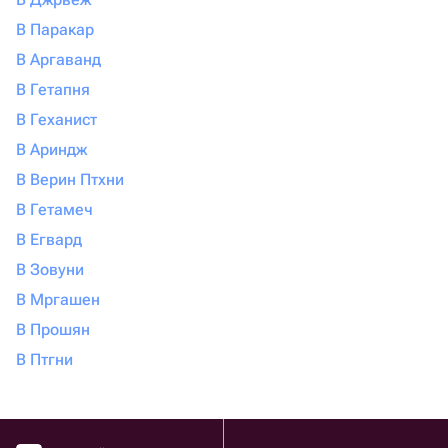
В Паракар
В Аргаванд
В Гетапня
В Геханист
В Ариндж
В Верин Птхни
В Гетамеч
В Егвард
В Зовуни
В Мргашен
В Прошян
В Птгни