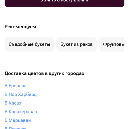
Рекомендуем
Съедобные букеты
Букет из раков
Фруктовый 
Доставка цветов в других городах
В Ереване
В Нор Харберд
В Касах
В Канакераван
В Мерцаван
В Джрвеж