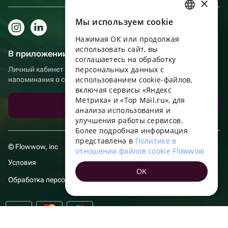
×
Мы используем сookie
RUSSIAN
Нажимая ОК или продолжая
ENGLISH
использовать сайт, вы
В приложении еще удобнее!
UKRAINIAN
соглашаетесь на обработку
персональных данных с
Личный кабинет получателя, больше бонусов за покупки и
PORTUGUESE
использованием cookie-файлов,
напоминания о событиях
включая сервисы «Яндекс
SPANISH
Метрика» и «Top Mail.ru», для
Скачать приложение
анализа использования и
HUNGARIAN
улучшения работы сервисов.
ITALIAN
Более подробная информация
представлена в
Политике в
FRENCH
© Flowwow, inc
отношении файлов cookie Flowwow
TURKISH
Условия
OK
GERMAN
Обработка персональных данных
POLISH