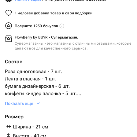
1 человек добавил товар в свои подборки
Получите 1250 бонусов
FlowBerry by BUYR - Супермагазин.
Супермагазины - это магазины с отличными отзывами, которые
делают всё для качественного сервиса.
Состав
Роза одноголовая - 7 шт.
Лента атласная - 1 шт.
бумага дизайнерская - 6 шт.
конфеты киндер палочка - 5 шт.
конфета киндер сюрприз - 3 шт.
Показать еще
конфета киндер буэно - 2 шт.
конфета киндер кантри - 2 шт.
Размер
конфета батончик нутелла - 1 шт.
Ширина - 21 см
Высота - 40 см