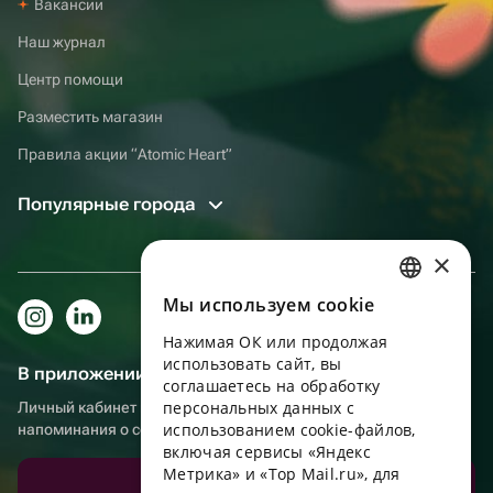
Вакансии
Наш журнал
Центр помощи
Разместить магазин
Правила акции “Atomic Heart”
Популярные города
×
Мы используем сookie
RUSSIAN
Нажимая ОК или продолжая
ENGLISH
использовать сайт, вы
В приложении еще удобнее!
UKRAINIAN
соглашаетесь на обработку
персональных данных с
Личный кабинет получателя, больше бонусов за покупки и
PORTUGUESE
использованием cookie-файлов,
напоминания о событиях
включая сервисы «Яндекс
SPANISH
Метрика» и «Top Mail.ru», для
Скачать приложение