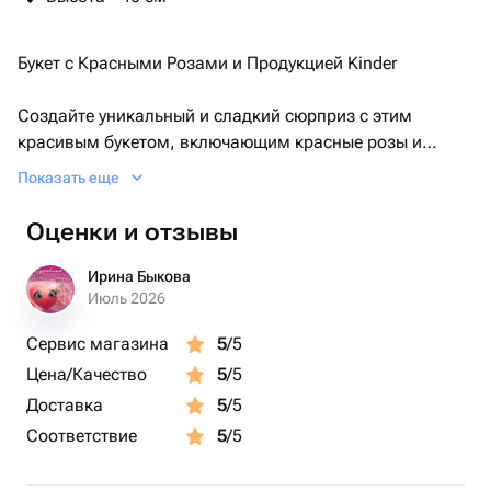
Букет с Красными Розами и Продукцией Kinder
Создайте уникальный и сладкий сюрприз с этим
красивым букетом, включающим красные розы и
продукцию Kinder. Этот букет не только эстетически
Показать еще
приятен, но и порадует сладкоежек своим вкусом.
Оценки и отзывы
Состав букета:
Ирина Быкова
Июль 2026
Идеально подходит для:
Сервис магазина
5
/5
Цена/Качество
5
/5
• Дней рождения
• Романтических подарков
Доставка
5
/5
• Для детей и взрослых
Соответствие
5
/5
• Особых случаев