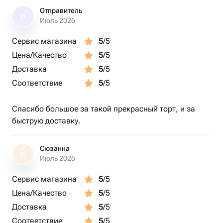
Этот букет украсит любое событие и подарит радость
Отправитель
О
благодаря своему уникальному сочетанию. Закажите
Июль 2026
сегодня и удивите своих близких этим необычным и
Сервис магазина
5
/5
красивым букетом.
Цена/Качество
5
/5
Для заказа обращайтесь:
Доставка
5
/5
Соответствие
5
/5
Flowberry— всегда хорошая идея! 🌹🍫
Спасибо большое за такой прекрасный торт, и за
быструю доставку.
Сюзанна
С
Июль 2026
Сервис магазина
5
/5
Цена/Качество
5
/5
Доставка
5
/5
Соответствие
5
/5