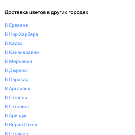
Доставка цветов в других городах
В Ереване
В Нор Харберд
В Касах
В Канакераван
В Мерцаван
В Джрвеж
В Паракар
В Аргаванд
В Гетапня
В Геханист
В Ариндж
В Верин Птхни
В Гетамеч