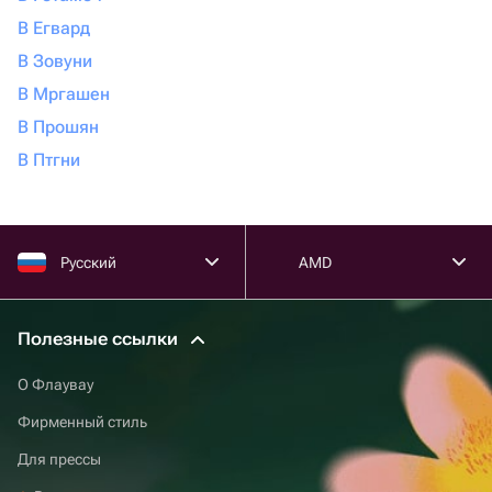
В Егвард
В Зовуни
В Мргашен
В Прошян
В Птгни
Русский
AMD
Полезные ссылки
О Флаувау
Фирменный стиль
Для прессы