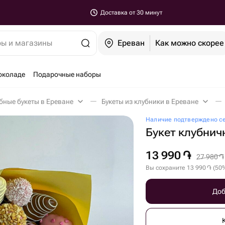
Доставка от 30 минут
ры и магазины
Ереван
Как можно скорее
околаде
Подарочные наборы
бные букеты в Ереване
Букеты из клубники в Ереване
Наличие подтверждено с
Букет клубничн
13 990
֏
27 980
֏
Вы сохраните
13 990
֏
(
50
Доб