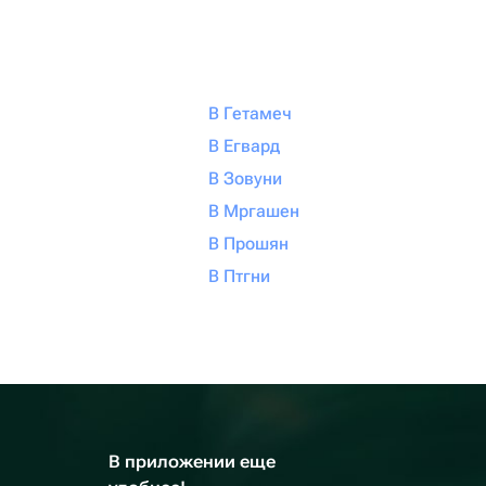
В Гетамеч
В Егвард
В Зовуни
В Мргашен
В Прошян
В Птгни
В приложении еще