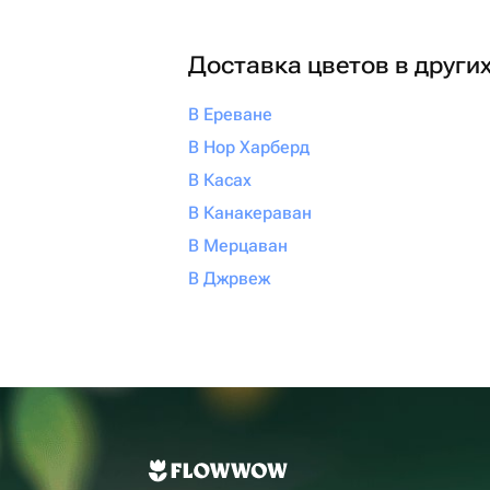
Доставка цветов в други
В Ереване
В Нор Харберд
В Касах
В Канакераван
В Мерцаван
В Джрвеж