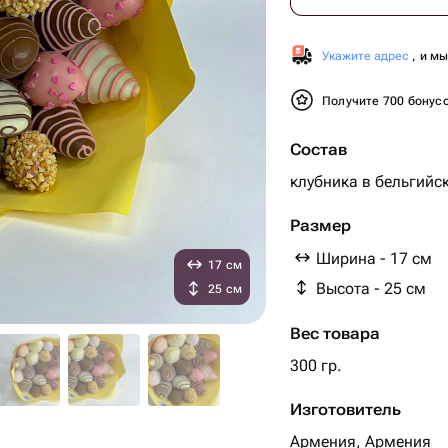
Укажите адрес
, и м
Получите 700 бонус
Состав
клубника в бельгийс
Размер
Ширина - 17 см
17 см
Высота - 25 см
25 см
Вес товара
300 гр.
Изготовитель
Армения, Армения