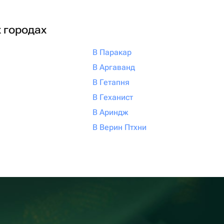
х городах
В Паракар
В Аргаванд
В Гетапня
В Геханист
В Ариндж
В Верин Птхни