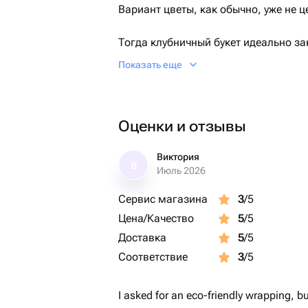
Вариант цветы, как обычно, уже не ц
Тогда клубничный букет идеально за
невероятные эстетические и вкусовы
Показать еще
Свежая клубника в качественном бе
вариант по очень привлекательной ц
Оценки и отзывы
Инструкция по хранению в комплекте
Срок годности: 24ч. при температуре
Виктория
В
Июль 2026
Оформляй и проверяй на силу этот в
Сервис магазина
3
/5
Цена/Качество
5
/5
Доставка
5
/5
Соответствие
3
/5
I asked for an eco-friendly wrapping, b