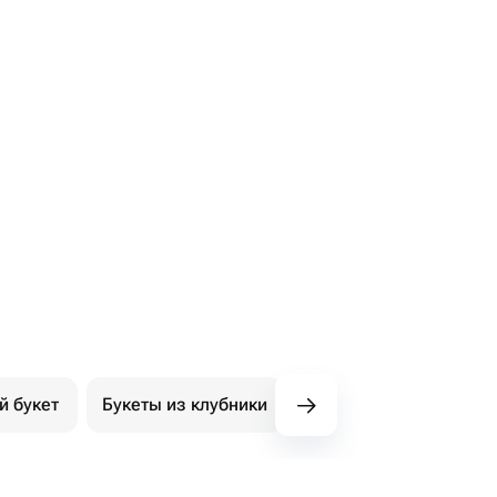
й букет
Букеты из клубники
Букет из конфет
К