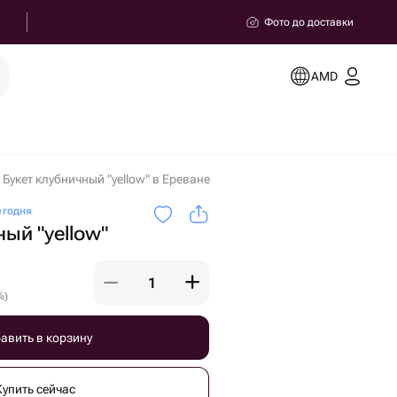
Фото до доставки
AMD
Букет клубничный "yellow" в Ереване
егодня
ый "yellow"
%
)
авить в корзину
Купить сейчас