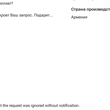
епляет?
Страна производс
кроет Ваш запрос. Подарит
Армения
е эмоции.
льгийском шоколаде - идеальный
ене.
 к каждому подарку.
 5-7 градусов Цельсия.
ариант!
ut the request was ignored without notification.