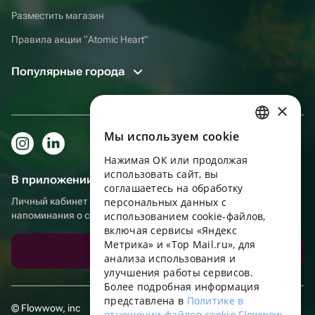
Разместить магазин
Правила акции “Atomic Heart”
Популярные города
×
Мы используем сookie
RUSSIAN
Нажимая ОК или продолжая
ENGLISH
использовать сайт, вы
В приложении еще удобнее!
UKRAINIAN
соглашаетесь на обработку
Личный кабинет получателя, больше бонусов за покупки и
персональных данных с
PORTUGUESE
напоминания о событиях
использованием cookie-файлов,
включая сервисы «Яндекс
SPANISH
Метрика» и «Top Mail.ru», для
Скачать приложение
анализа использования и
HUNGARIAN
улучшения работы сервисов.
ITALIAN
Более подробная информация
представлена в
Политике в
FRENCH
© Flowwow, inc
отношении файлов cookie Flowwow