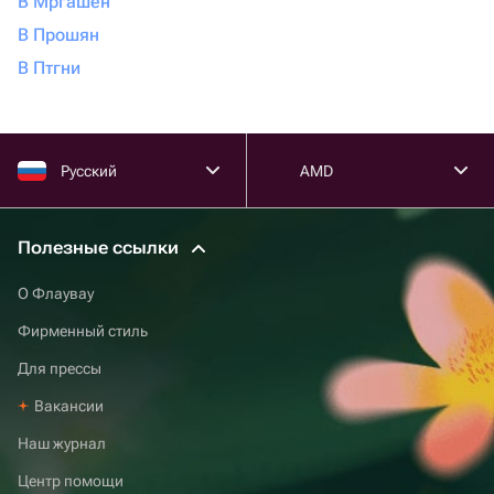
В Мргашен
В Прошян
В Птгни
Русский
AMD
Полезные ссылки
О Флаувау
Фирменный стиль
Для прессы
Вакансии
Наш журнал
Центр помощи