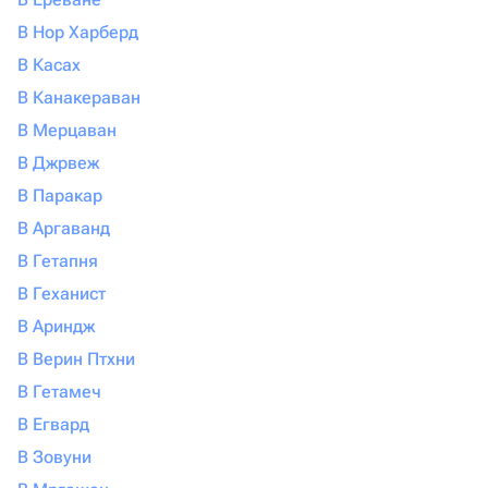
В Нор Харберд
В Касах
В Канакераван
В Мерцаван
В Джрвеж
В Паракар
В Аргаванд
В Гетапня
В Геханист
В Ариндж
В Верин Птхни
В Гетамеч
В Егвард
В Зовуни