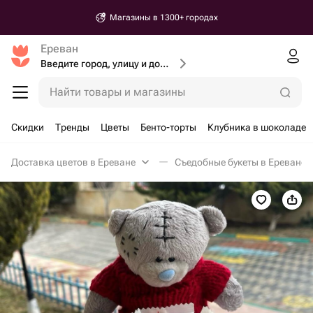
Магазины в 1300+ городах
Ереван
Введите город, улицу и дом доставки
Найти товары и магазины
Скидки
Тренды
Цветы
Бенто-торты
Клубника в шоколаде
Доставка цветов в Ереване
Съедобные букеты в Ереване