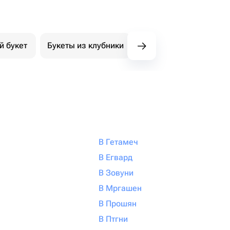
й букет
Букеты из клубники
Букет из конфет
К
В Гетамеч
В Егвард
В Зовуни
В Мргашен
В Прошян
В Птгни