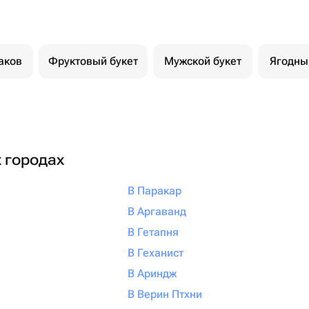
аков
Фруктовый букет
Мужской букет
Ягодны
х городах
В Паракар
В Аргаванд
В Гетапня
В Геханист
В Ариндж
В Верин Птхни