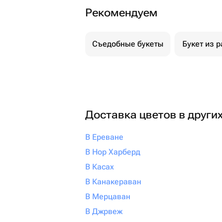
Рекомендуем
Съедобные букеты
Букет из р
Доставка цветов в други
В Ереване
В Нор Харберд
В Касах
В Канакераван
В Мерцаван
В Джрвеж