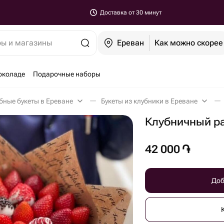
Доставка от 30 минут
ры и магазины
Ереван
Как можно скорее
околаде
Подарочные наборы
бные букеты в Ереване
Букеты из клубники в Ереване
Клубничный р
42 000
֏
Доб