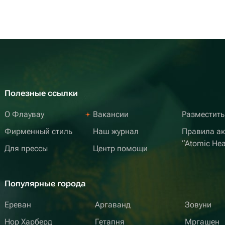
Полезные ссылки
О Флаувау
Вакансии
Разместить
Фирменный стиль
Наш журнал
Правила а
“Atomic Hea
Для прессы
Центр помощи
Популярные города
Ереван
Аргаванд
Зовуни
Нор Харберд
Гетапня
Мргашен