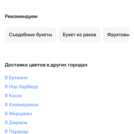
Рекомендуем
Съедобные букеты
Букет из раков
Фруктовый 
Доставка цветов в других городах
В Ереване
В Нор Харберд
В Касах
В Канакераван
В Мерцаван
В Джрвеж
В Паракар