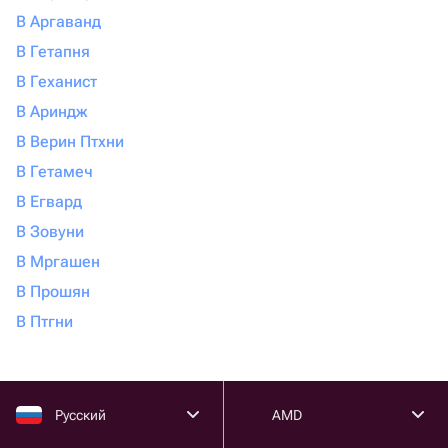
В Аргаванд
В Гетапня
В Геханист
В Ариндж
В Верин Птхни
В Гетамеч
В Егвард
В Зовуни
В Мргашен
В Прошян
В Птгни
Русский
AMD