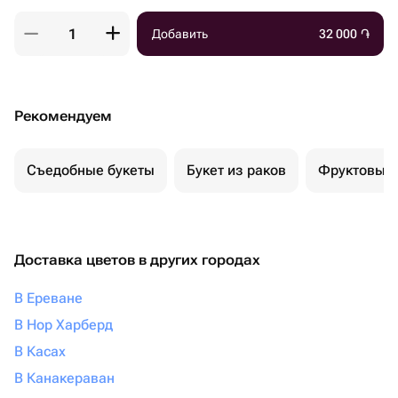
Добавить
32 000
֏
Рекомендуем
Съедобные букеты
Букет из раков
Фруктовый 
Доставка цветов в других городах
В Ереване
В Нор Харберд
В Касах
В Канакераван