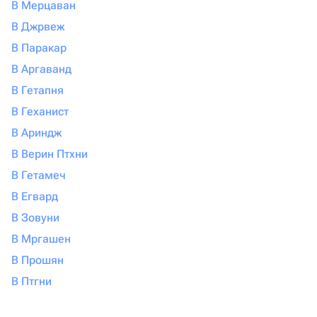
В Мерцаван
В Джрвеж
В Паракар
В Аргаванд
В Гетапня
В Геханист
В Ариндж
В Верин Птхни
В Гетамеч
В Егвард
В Зовуни
В Мргашен
В Прошян
В Птгни