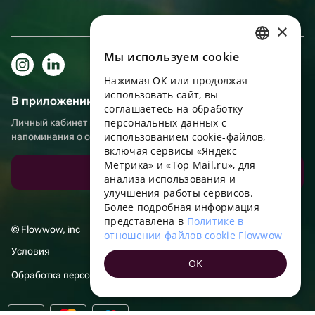
×
Мы используем сookie
RUSSIAN
Нажимая ОК или продолжая
ENGLISH
использовать сайт, вы
В приложении еще удобнее!
UKRAINIAN
соглашаетесь на обработку
персональных данных с
Личный кабинет получателя, больше бонусов за покупки и
PORTUGUESE
использованием cookie-файлов,
напоминания о событиях
включая сервисы «Яндекс
SPANISH
Метрика» и «Top Mail.ru», для
Скачать приложение
анализа использования и
HUNGARIAN
улучшения работы сервисов.
ITALIAN
Более подробная информация
представлена в
Политике в
FRENCH
© Flowwow, inc
отношении файлов cookie Flowwow
TURKISH
Условия
OK
GERMAN
Обработка персональных данных
POLISH