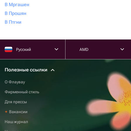
В Мргашен
В Прошян
В Птгни
Русский
AMD
Полезные ссылки
О Флаувау
Фирменный стиль
Для прессы
Вакансии
Наш журнал