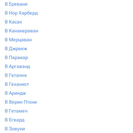
В Ереване
В Нор Харберд
В Касах
В Канакераван
В Мерцаван
В Джрвеж
В Паракар
В Аргаванд
В Гетапня
В Геханист
В Ариндж
В Верин Птхни
В Гетамеч
В Егвард
В Зовуни