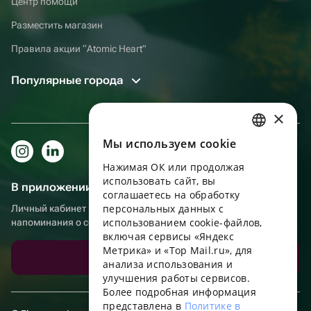
Центр помощи
Разместить магазин
Правила акции “Atomic Heart”
Популярные города
×
Мы используем сookie
RUSSIAN
Нажимая ОК или продолжая
ENGLISH
использовать сайт, вы
В приложении еще удобнее!
UKRAINIAN
соглашаетесь на обработку
персональных данных с
Личный кабинет получателя, больше бонусов за покупки и
PORTUGUESE
использованием cookie-файлов,
напоминания о событиях
включая сервисы «Яндекс
SPANISH
Метрика» и «Top Mail.ru», для
Скачать приложение
анализа использования и
HUNGARIAN
улучшения работы сервисов.
ITALIAN
Более подробная информация
представлена в
Политике в