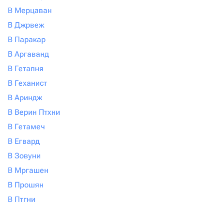
В Мерцаван
В Джрвеж
В Паракар
В Аргаванд
В Гетапня
В Геханист
В Ариндж
В Верин Птхни
В Гетамеч
В Егвард
В Зовуни
В Мргашен
В Прошян
В Птгни