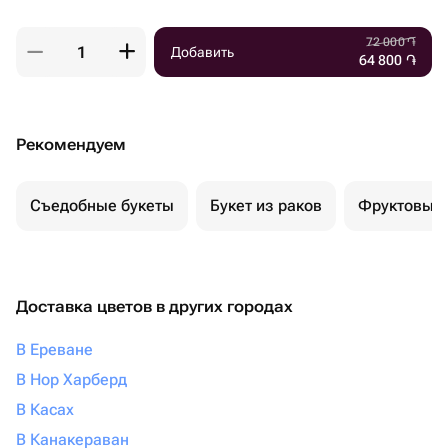
72 000
֏
Добавить
64 800
֏
Рекомендуем
Съедобные букеты
Букет из раков
Фруктовый 
Доставка цветов в других городах
В Ереване
В Нор Харберд
В Касах
В Канакераван