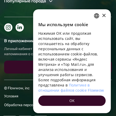
Популярные города
×
Мы используем сookie
RUSSIAN
Нажимая ОК или продолжая
ENGLISH
использовать сайт, вы
В приложении еще удобнее!
UKRAINIAN
соглашаетесь на обработку
персональных данных с
Личный кабинет получателя, больше бонусов за покупки и
PORTUGUESE
использованием cookie-файлов,
напоминания о событиях
включая сервисы «Яндекс
SPANISH
Метрика» и «Top Mail.ru», для
Скачать приложение
анализа использования и
HUNGARIAN
улучшения работы сервисов.
ITALIAN
Более подробная информация
представлена в
Политике в
FRENCH
© Flowwow, inc
отношении файлов cookie Flowwow
TURKISH
Условия
OK
GERMAN
Обработка персональных данных
POLISH