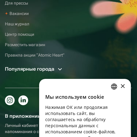
Для прессы
Вакансии
Наш журнал
Центр помощи
Разместить магазин
Правила акции “Atomic Heart”
Популярные города
×
Мы используем сookie
RUSSIAN
Нажимая ОК или продолжая
ENGLISH
использовать сайт, вы
В приложении еще удобнее!
UKRAINIAN
соглашаетесь на обработку
персональных данных с
Личный кабинет получателя, больше бонусов за покупки и
PORTUGUESE
использованием cookie-файлов,
напоминания о событиях