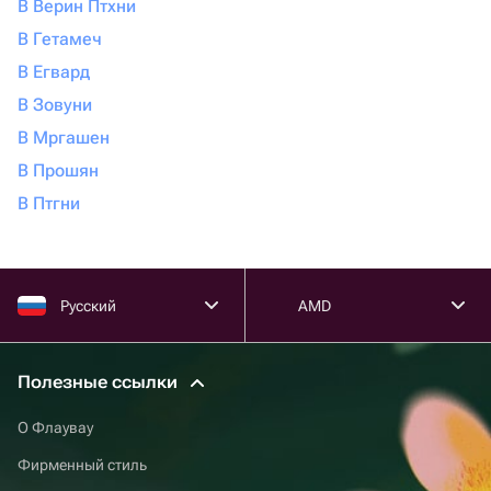
В Верин Птхни
В Гетамеч
В Егвард
В Зовуни
В Мргашен
В Прошян
В Птгни
Русский
AMD
Полезные ссылки
О Флаувау
Фирменный стиль