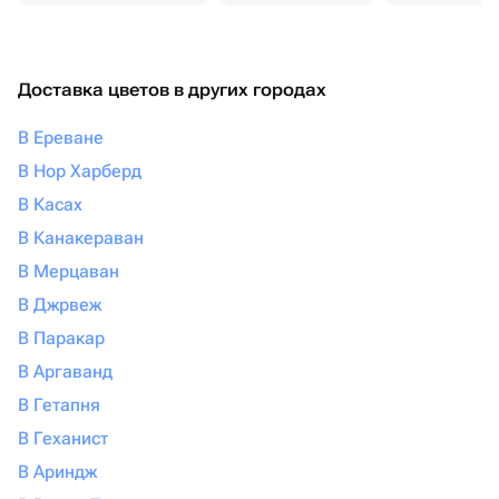
Доставка цветов в других городах
В Ереване
В Нор Харберд
В Касах
В Канакераван
В Мерцаван
В Джрвеж
В Паракар
В Аргаванд
В Гетапня
В Геханист
В Ариндж