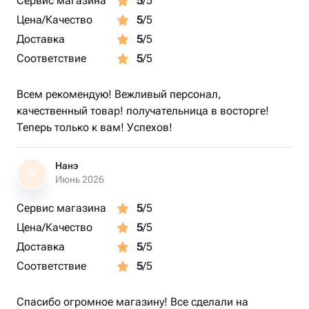
Сервис магазина
5
/5
Цена/Качество
5
/5
Доставка
5
/5
Соответствие
5
/5
Всем рекомендую! Вежливый персонал,
качественный товар! получательница в восторге!
Теперь только к вам! Успехов!
Нанэ
Н
Июнь 2026
Сервис магазина
5
/5
Цена/Качество
5
/5
Доставка
5
/5
Соответствие
5
/5
Спасибо огромное магазину! Все сделали на