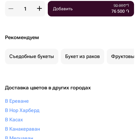
90 000
֏
Добавить
76 500
֏
Рекомендуем
Съедобные букеты
Букет из раков
Фруктовый 
Доставка цветов в других городах
В Ереване
В Нор Харберд
В Касах
В Канакераван
В Мерцаван