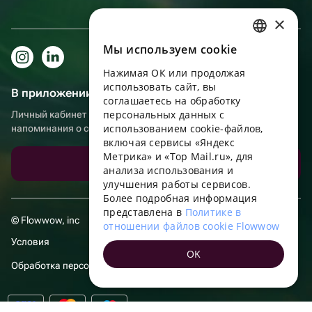
×
Мы используем сookie
RUSSIAN
Нажимая ОК или продолжая
ENGLISH
использовать сайт, вы
В приложении еще удобнее!
UKRAINIAN
соглашаетесь на обработку
персональных данных с
Личный кабинет получателя, больше бонусов за покупки и
PORTUGUESE
использованием cookie-файлов,
напоминания о событиях
включая сервисы «Яндекс
SPANISH
Метрика» и «Top Mail.ru», для
Скачать приложение
анализа использования и
HUNGARIAN
улучшения работы сервисов.
ITALIAN
Более подробная информация
представлена в
Политике в
FRENCH
© Flowwow, inc
отношении файлов cookie Flowwow
TURKISH
Условия
OK
GERMAN
Обработка персональных данных
POLISH