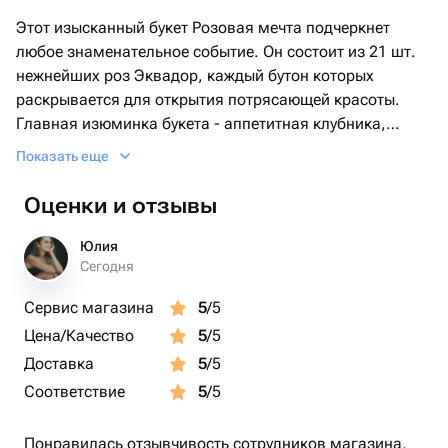
Этот изысканный букет Розовая мечта подчеркнет
любое знаменательное событие. Он состоит из 21 шт.
нежнейших роз Эквадор, каждый бутон которых
раскрывается для открытия потрясающей красоты.
Главная изюминка букета - аппетитная клубника,
покрытая густым слоем шоколада, в количестве 25 шт.
Показать еще
Все это изящно размещено в стильной плетеной
корзине. Этот букет произведет неизгладимое
Оценки и отзывы
впечатление на любого, кто его получит.
Юлия
Сегодня
Сервис магазина
5
/5
Цена/Качество
5
/5
Доставка
5
/5
Соответствие
5
/5
Понравилась отзывчивость сотрудников магазина,