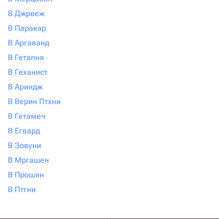
В Джрвеж
В Паракар
В Аргаванд
В Гетапня
В Геханист
В Ариндж
В Верин Птхни
В Гетамеч
В Егвард
В Зовуни
В Мргашен
В Прошян
В Птгни