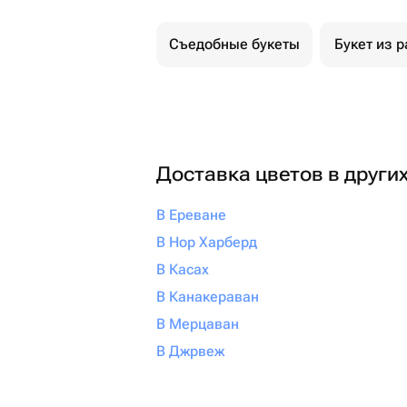
Съедобные букеты
Букет из р
Доставка цветов в други
В Ереване
В Нор Харберд
В Касах
В Канакераван
В Мерцаван
В Джрвеж