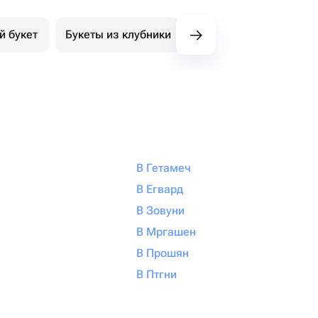
й букет
Букеты из клубники
Букет из конфет
К
В Гетамеч
В Егвард
В Зовуни
В Мргашен
В Прошян
В Птгни