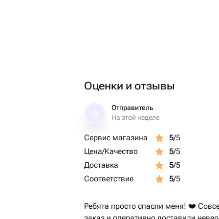
Оценки и отзывы
Отправитель
О
На этой неделе
Сервис магазина
5
/5
Цена/Качество
5
/5
Доставка
5
/5
Соответствие
5
/5
Ребята просто спасли меня! ❤️ Совс
заказ и оперативно доставили невер