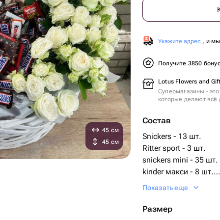
Укажите адрес
, и м
Получите 3850 бону
Lotus Flowers and Gif
Супермагазины - это
которые делают всё 
Состав
45 см
Snickers - 13 шт.
45 см
Ritter sport - 3 шт.
snickers mini - 35 шт.
kinder макси - 8 шт.
розы кустовые - 11 ш
Показать еще
kinder country - 4 шт.
kinder country 23гр - 
Размер
snickers макси - 5 шт