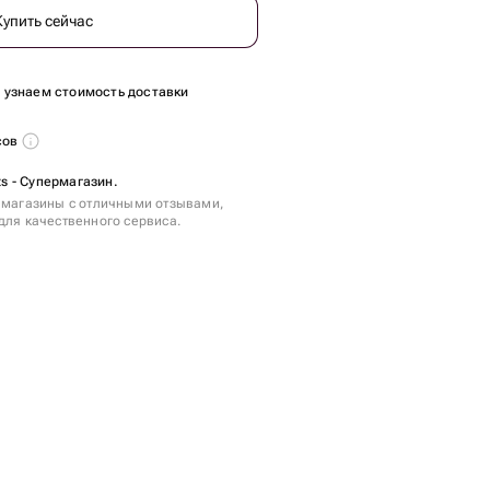
Купить сейчас
ы узнаем стоимость доставки
сов
ts - Супермагазин.
 магазины с отличными отзывами,
для качественного сервиса.
т.
8 шт.
.