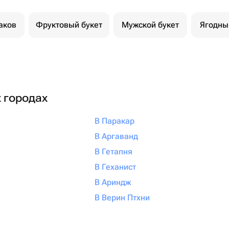
аков
Фруктовый букет
Мужской букет
Ягодны
х городах
В Паракар
В Аргаванд
В Гетапня
В Геханист
В Ариндж
В Верин Птхни