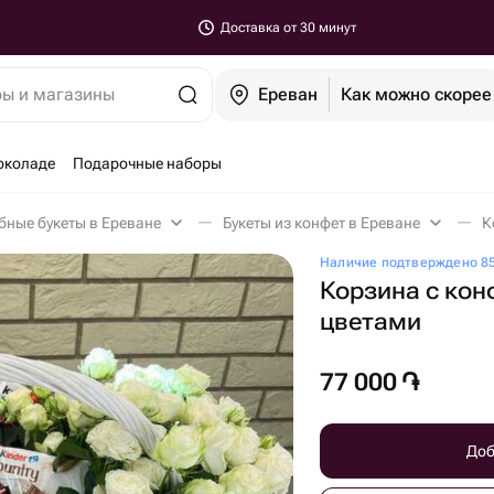
Доставка от 30 минут
ры и магазины
Ереван
Как можно скорее
околаде
Подарочные наборы
бные букеты в Ереване
Букеты из конфет в Ереване
К
Наличие подтверждено 85
Корзина с кон
цветами
77 000
֏
Доб