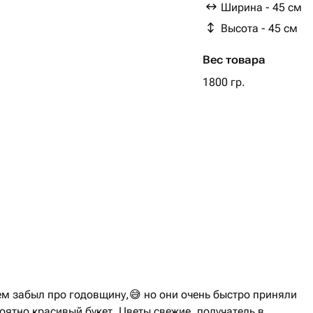
Ширина - 45 см
kinder макси упаковка
Высота - 45 см
Вес товара
1800 гр.
ем забыл про годовщину,😅 но они очень быстро приняли
оятно красивый букет. Цветы свежие, получатель в