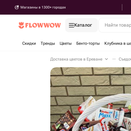
Магазины в 1300+ городах
Каталог
Найти това
Скидки
Тренды
Цветы
Бенто-торты
Клубника в ш
Доставка цветов в Ереване
Съедо