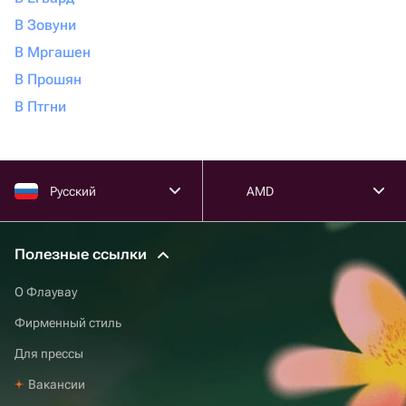
В Зовуни
В Мргашен
В Прошян
В Птгни
Русский
AMD
Полезные ссылки
О Флаувау
Фирменный стиль
Для прессы
Вакансии