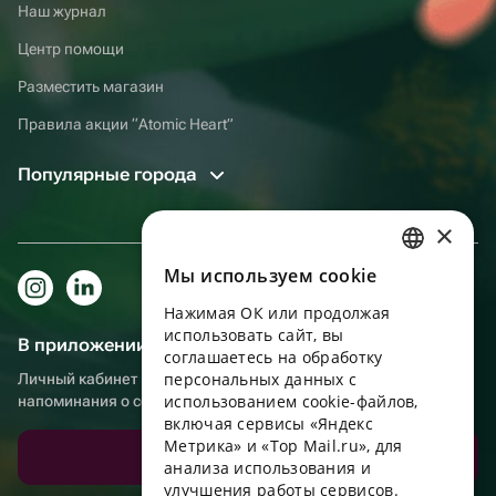
Наш журнал
Центр помощи
Разместить магазин
Правила акции “Atomic Heart”
Популярные города
×
Мы используем сookie
RUSSIAN
Нажимая ОК или продолжая
ENGLISH
использовать сайт, вы
В приложении еще удобнее!
UKRAINIAN
соглашаетесь на обработку
персональных данных с
Личный кабинет получателя, больше бонусов за покупки и
PORTUGUESE
использованием cookie-файлов,
напоминания о событиях
включая сервисы «Яндекс
SPANISH
Метрика» и «Top Mail.ru», для
Скачать приложение
анализа использования и
HUNGARIAN
улучшения работы сервисов.