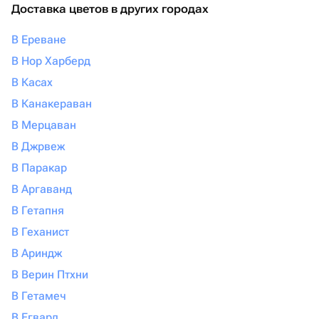
Доставка цветов в других городах
В Ереване
В Нор Харберд
В Касах
В Канакераван
В Мерцаван
В Джрвеж
В Паракар
В Аргаванд
В Гетапня
В Геханист
В Ариндж
В Верин Птхни
В Гетамеч
В Егвард