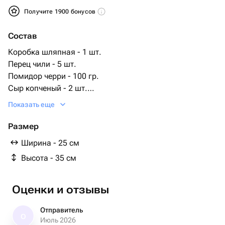
Получите 1900 бонусов
Состав
Коробка шляпная - 1 шт.
Перец чили - 5 шт.
Помидор черри - 100 гр.
Сыр копченый - 2 шт.
Колбаса копченная - 150 гр.
Показать еще
колбаса охотничья - 200 шт.
зелень для декора - 50 гр.
Размер
филе свинины - 200 гр.
Ширина - 25 см
Высота - 35 см
Оценки и отзывы
Отправитель
О
Июль 2026