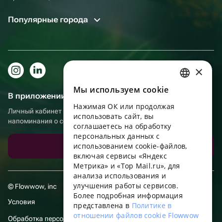
Популярные города
×
Мы используем сookie
RUSSIAN
В приложении еще удобнее!
Нажимая ОК или продолжая
ENGLISH
Личный кабинет получателя, больше бонусов за покупки и
использовать сайт, вы
напоминания о событиях
UKRAINIAN
соглашаетесь на обработку
персональных данных с
PORTUGUESE
использованием cookie-файлов,
Скачать приложение
включая сервисы «Яндекс
SPANISH
Метрика» и «Top Mail.ru», для
анализа использования и
HUNGARIAN
улучшения работы сервисов.
© Flowwow, inc
ITALIAN
Более подробная информация
Условия
представлена в
Политике в
FRENCH
отношении файлов cookie Flowwow
Обработка персональных данных