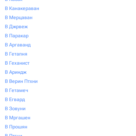
В Канакераван
В Мерцаван
В Джрвеж
В Паракар
В Аргаванд
В Гетапня
В Геханист
В Ариндж
В Верин Птхни
В Гетамеч
В Егвард
В Зовуни
В Мргашен
В Прошян
В Птгни