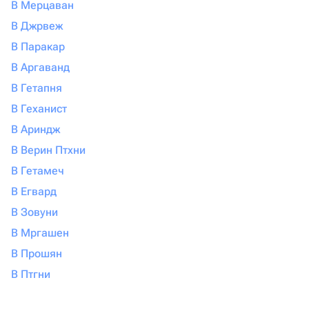
В Мерцаван
В Джрвеж
В Паракар
В Аргаванд
В Гетапня
В Геханист
В Ариндж
В Верин Птхни
В Гетамеч
В Егвард
В Зовуни
В Мргашен
В Прошян
В Птгни