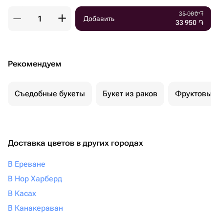
35 000
֏
Добавить
33 950
֏
Рекомендуем
Съедобные букеты
Букет из раков
Фруктовый 
Доставка цветов в других городах
В Ереване
В Нор Харберд
В Касах
В Канакераван