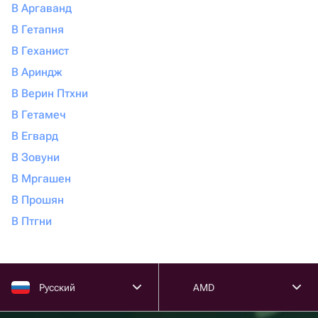
В Аргаванд
В Гетапня
В Геханист
В Ариндж
В Верин Птхни
В Гетамеч
В Егвард
В Зовуни
В Мргашен
В Прошян
В Птгни
Русский
AMD