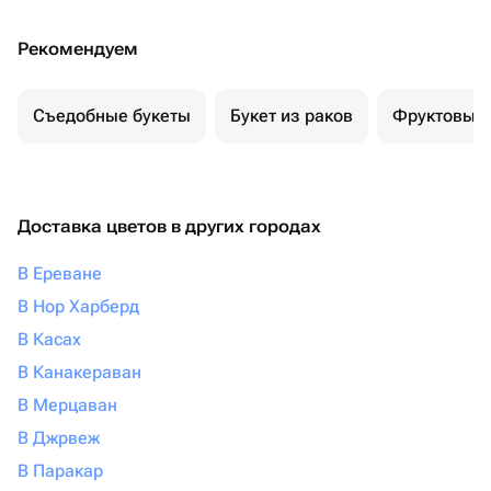
Рекомендуем
Съедобные букеты
Букет из раков
Фруктовый 
Доставка цветов в других городах
В Ереване
В Нор Харберд
В Касах
В Канакераван
В Мерцаван
В Джрвеж
В Паракар