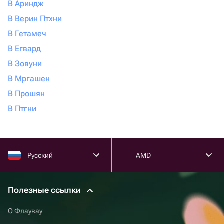
В Ариндж
В Верин Птхни
В Гетамеч
В Егвард
В Зовуни
В Мргашен
В Прошян
В Птгни
Русский
AMD
Полезные ссылки
О Флаувау