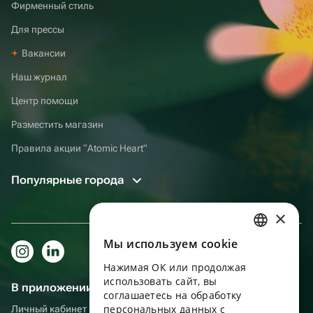
Фирменный стиль
Для прессы
Вакансии
Наш журнал
Центр помощи
Разместить магазин
Правила акции “Atomic Heart”
Популярные города
×
Мы используем сookie
RUSSIAN
Нажимая ОК или продолжая
ENGLISH
использовать сайт, вы
В приложении еще удобнее!
UKRAINIAN
соглашаетесь на обработку
персональных данных с
Личный кабинет получателя, больше бонусов за покупки и