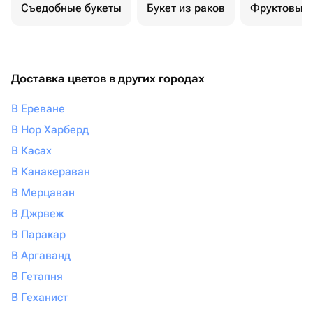
Съедобные букеты
Букет из раков
Фруктовый 
Доставка цветов в других городах
В Ереване
В Нор Харберд
В Касах
В Канакераван
В Мерцаван
В Джрвеж
В Паракар
В Аргаванд
В Гетапня
В Геханист