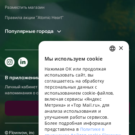
Разместить магазин
Правила акции “Atomic Heart”
Популярные города
×
Мы используем сookie
RUSSIAN
Нажимая ОК или продолжая
ENGLISH
использовать сайт, вы
В приложении еще удобнее!
UKRAINIAN
соглашаетесь на обработку
персональных данных с
Личный кабинет получателя, больше бонусов за покупки и
PORTUGUESE
использованием cookie-файлов,
напоминания о событиях
включая сервисы «Яндекс
SPANISH
Метрика» и «Top Mail.ru», для
Скачать приложение
анализа использования и
HUNGARIAN
улучшения работы сервисов.
ITALIAN
Более подробная информация
представлена в
Политике в
FRENCH
© Flowwow, inc