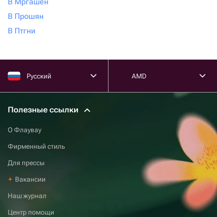
В Мргашен
В Прошян
В Птгни
Русский
AMD
Полезные ссылки
О Флаувау
Фирменный стиль
Для прессы
Вакансии
Наш журнал
Центр помощи