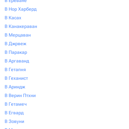
В Ереване
В Нор Харберд
В Касах
В Канакераван
В Мерцаван
В Джрвеж
В Паракар
В Аргаванд
В Гетапня
В Геханист
В Ариндж
В Верин Птхни
В Гетамеч
В Егвард
В Зовуни