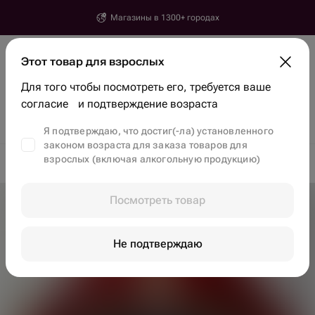
Магазины в 1300+ городах
Ереван
Этот товар для взрослых
Введите город, улицу и дом доставки
Для того чтобы посмотреть его, требуется ваше
Найти товары и магазины
согласие и подтверждение возраста
Скидки
Тренды
Цветы
Бенто-торты
Клубника в шоколаде
Я подтверждаю, что достиг(-ла) установленного
законом возраста для заказа товаров для
взрослых (включая алкогольную продукцию)
Доставка цветов в Ереване
Съедобные букеты в Ереване
Посмотреть товар
Не подтверждаю