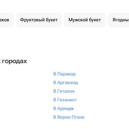
аков
Фруктовый букет
Мужской букет
Ягодны
х городах
В Паракар
В Аргаванд
В Гетапня
В Геханист
В Ариндж
В Верин Птхни