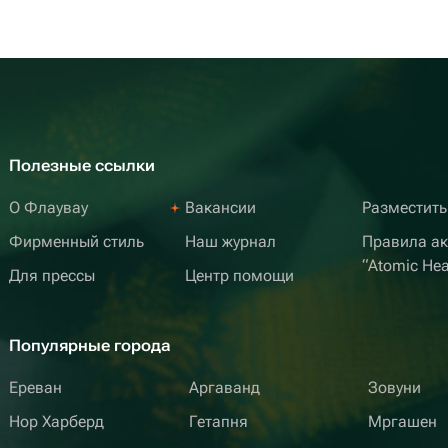
Полезные ссылки
О Флаувау
Вакансии
Разместить
Фирменный стиль
Наш журнал
Правила а
“Atomic Hea
Для прессы
Центр помощи
Популярные города
Ереван
Аргаванд
Зовуни
Нор Харберд
Гетапня
Мргашен