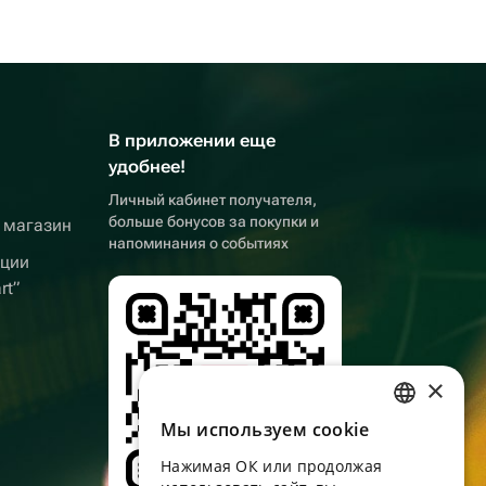
В приложении еще
удобнее!
Личный кабинет получателя,
больше бонусов за покупки и
 магазин
напоминания о событиях
кции
rt”
×
Мы используем сookie
RUSSIAN
Нажимая ОК или продолжая
ENGLISH