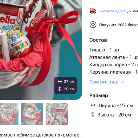
Укажите адрес
, и м
Получите 2082 бону
Состав
Тишью - 1 шт.
Атласная лента - 1 ш
Киндер сюрприз - 2 
Корзина плетеная - 1
Киндер шоколад - 2 
27 см
Показать еще
Киндер Делис - 3 шт.
20 см
Киндер Буэно - 4 шт.
Размер
Киндер макси - 3 шт.
Ширина - 27 см
Киндер кантри - 3 шт
Высота - 20 см
киндер нутела - 1 шт.
 самое любимое детское лакомство,