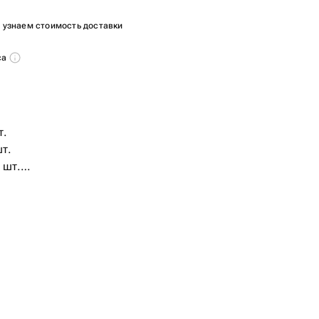
ы узнаем стоимость доставки
са
т.
шт.
 шт.
шт.
.