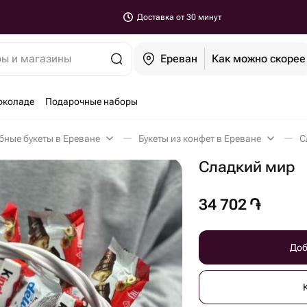
Доставка от 30 минут
ры и магазины
Ереван
Как можно скорее
околаде
Подарочные наборы
бные букеты в Ереване
Букеты из конфет в Ереване
С
Сладкий мир️
34 702
֏
Доб