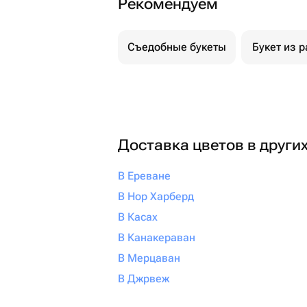
Рекомендуем
Съедобные букеты
Букет из р
Доставка цветов в други
В Ереване
В Нор Харберд
В Касах
В Канакераван
В Мерцаван
В Джрвеж