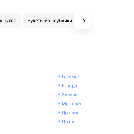
й букет
Букеты из клубники
Букет из конфет
К
В Гетамеч
В Егвард
В Зовуни
В Мргашен
В Прошян
В Птгни