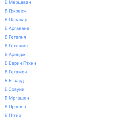
В Мерцаван
В Джрвеж
В Паракар
В Аргаванд
В Гетапня
В Геханист
В Ариндж
В Верин Птхни
В Гетамеч
В Егвард
В Зовуни
В Мргашен
В Прошян
В Птгни