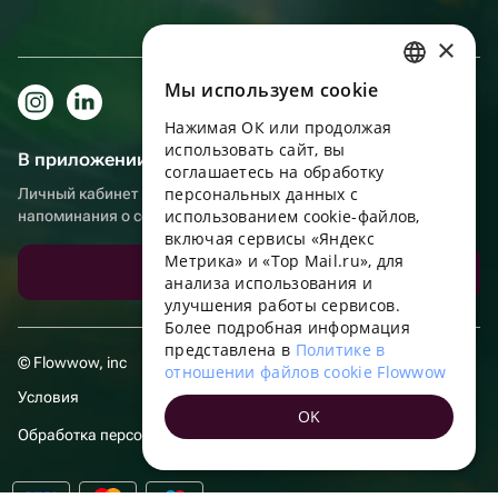
×
Мы используем сookie
RUSSIAN
Нажимая ОК или продолжая
ENGLISH
использовать сайт, вы
В приложении еще удобнее!
UKRAINIAN
соглашаетесь на обработку
персональных данных с
Личный кабинет получателя, больше бонусов за покупки и
PORTUGUESE
использованием cookie-файлов,
напоминания о событиях
включая сервисы «Яндекс
SPANISH
Метрика» и «Top Mail.ru», для
Скачать приложение
анализа использования и
HUNGARIAN
улучшения работы сервисов.
ITALIAN
Более подробная информация
представлена в
Политике в
FRENCH
© Flowwow, inc
отношении файлов cookie Flowwow
TURKISH
Условия
OK
GERMAN
Обработка персональных данных
POLISH