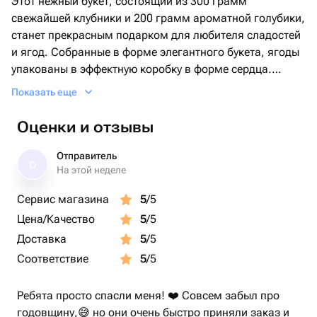
Этот нежный букет, состоящий из 300 грамм
свежайшей клубники и 200 грамм ароматной голубики,
станет прекрасным подарком для любителя сладостей
и ягод. Собранные в форме элегантного букета, ягоды
упакованы в эффектную коробку в форме сердца.
Каждая деталь этого изысканного подарка выполнена
Показать еще
с любовью и со вкусом, что неминуемо привнесет в
ваш сюрприз нотки романтики.
Оценки и отзывы
Отправитель
О
На этой неделе
Сервис магазина
5
/5
Цена/Качество
5
/5
Доставка
5
/5
Соответствие
5
/5
Ребята просто спасли меня! ❤️ Совсем забыл про
годовщину,😅 но они очень быстро приняли заказ и