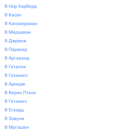
В Нор Харберд
В Касах
В Канакераван
В Мерцаван
В Джрвеж
В Паракар
В Аргаванд
В Гетапня
В Геханист
В Ариндж
В Верин Птхни
В Гетамеч
В Егвард
В Зовуни
В Мргашен