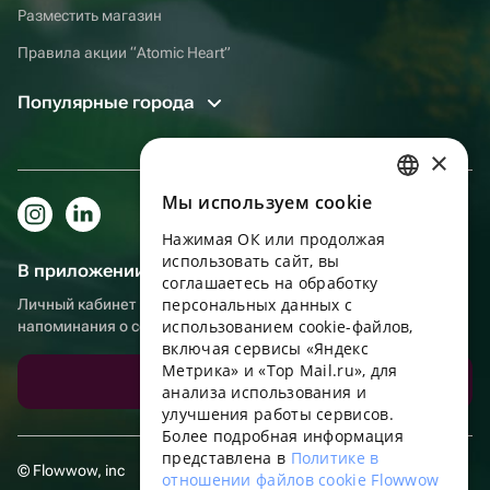
Разместить магазин
Правила акции “Atomic Heart”
Популярные города
×
Мы используем сookie
RUSSIAN
Нажимая ОК или продолжая
ENGLISH
использовать сайт, вы
В приложении еще удобнее!
UKRAINIAN
соглашаетесь на обработку
персональных данных с
Личный кабинет получателя, больше бонусов за покупки и
PORTUGUESE
использованием cookie-файлов,
напоминания о событиях
включая сервисы «Яндекс
SPANISH
Метрика» и «Top Mail.ru», для
Скачать приложение
анализа использования и
HUNGARIAN
улучшения работы сервисов.
ITALIAN
Более подробная информация
представлена в
Политике в
FRENCH
© Flowwow, inc
отношении файлов cookie Flowwow