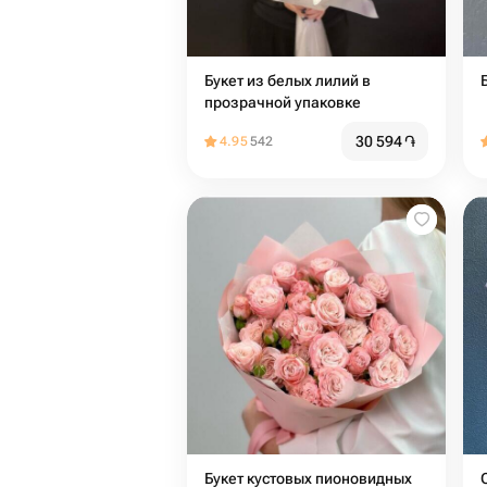
Букет из белых лилий в
прозрачной упаковке
30 594
֏
4.95
542
Букет кустовых пионовидных