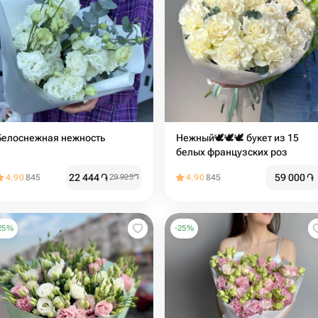
Белоснежная нежность
Нежный🕊️🕊️🕊️ букет из 15
белых французских роз
22 444
֏
59 000
֏
4.90
845
29 925
֏
4.90
845
25
%
-
25
%