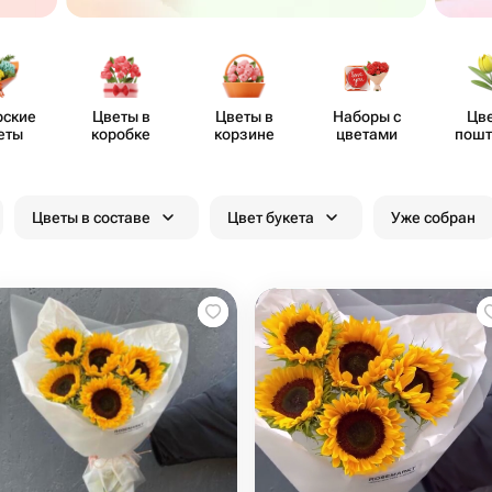
рские
Цветы в
Цветы в
Наборы с
Цв
еты
коробке
корзине
цветами
пошт
Цветы в составе
Цвет букета
Уже собран