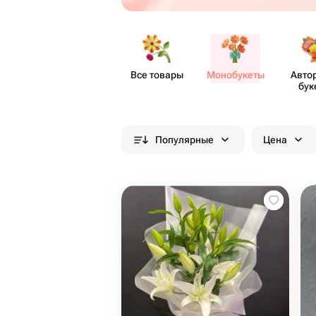
Все товары
Моно​букеты
Авто
бук
Популярные
Цена