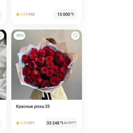
15 000
֏
4.95
542
-
25
%
Красные розы 25
33 248
֏
4.90
971
44 331
֏