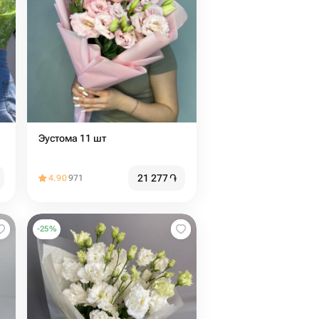
Эустома 11 шт
21 277
֏
4.90
971
-
25
%