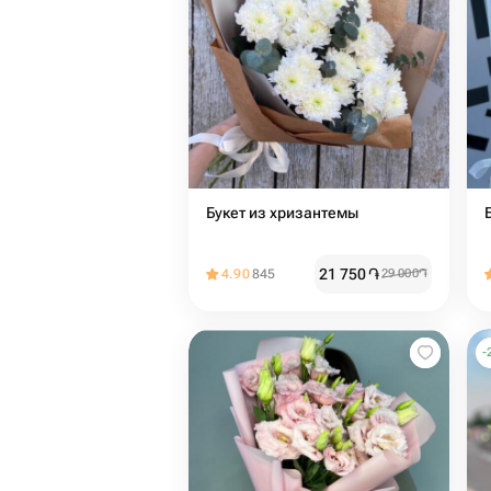
Букет из хризантемы
21 750
֏
4.90
845
29 000
֏
-