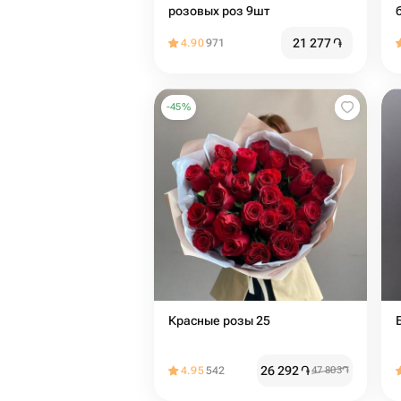
розовых роз 9шт
21 277
֏
4.90
971
-
45
%
Красные розы 25
26 292
֏
4.95
542
47 803
֏