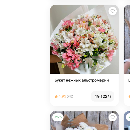
Букет нежных альстромерий
19 122
֏
4.95
542
-
25
%
-