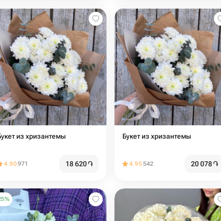
Букет из хризантемы
Букет из хризантемы
18 620
֏
20 078
֏
4.90
971
4.95
542
25
%