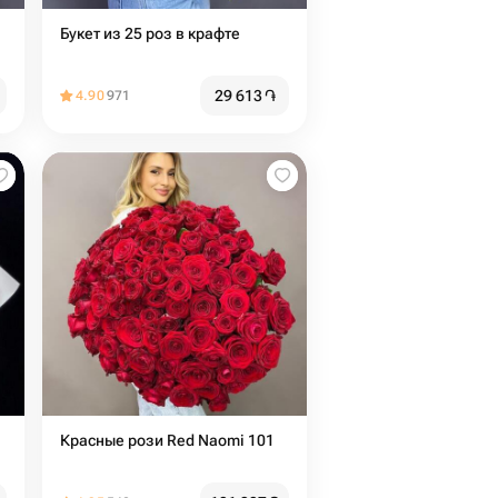
Букет из 25 роз в крафте
29 613
֏
4.90
971
Красные рози Red Naomi 101