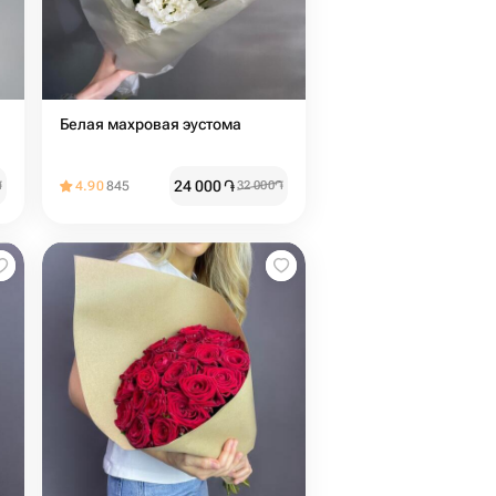
Белая махровая эустома
24 000
֏
֏
4.90
845
32 000
֏