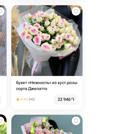
Букет «Нежность» из куст.розы
сорта Джелатто
22 946
֏
4.95
542