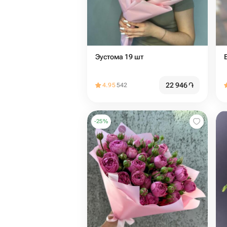
Эустома 19 шт
22 946
֏
4.95
542
-
25
%