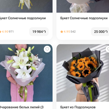
Букет Солнечные подсолнухи
Букет Солнечные подсолнухи
19 984
֏
25 000
֏
4.90
971
4.95
542
Очарование белых лилий (3
Букет из Подсолнухов