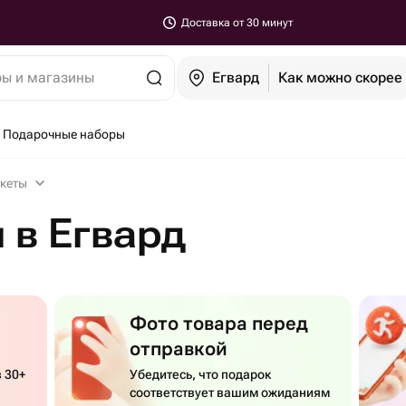
Доставка от 30 минут
ры и магазины
Егвард
Как можно скорее
Подарочные наборы
кеты
 в Егвард
Фото товара перед
отправкой
 30+
Убедитесь, что подарок
соответствует вашим ожиданиям