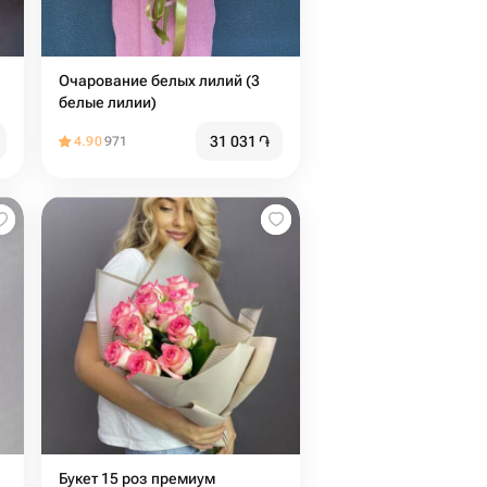
Очарование белых лилий (3
белые лилии)
31 031
֏
4.90
971
Букет 15 роз премиум