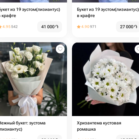
Букет из 19 эустом(лизиантус)
Букет из 19 эустом(лизиантус)
в крафте
в крафте
41 000
֏
27 000
֏
4.95
542
4.90
971
Нежный букет: эустома
Хризантема кустовая
(лизиантус)
ромашка