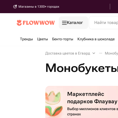
Магазины в 1300+ городах
Каталог
Найти това
Тренды
Цветы
Бенто-торты
Клубника в шоколаде
Доставка цветов в Егвард
Монобу
Монобукеты
Маркетплейс
подарков Флаувау
Выбор миллионов клиентов в
странах