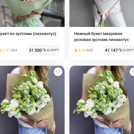
Букет из эустомы (лизиантус)
Нежный букет махровая
розовая эустома лизиантус
31 500
֏
41 147
֏
4.95
464
42 000
֏
4.90
845
54 862