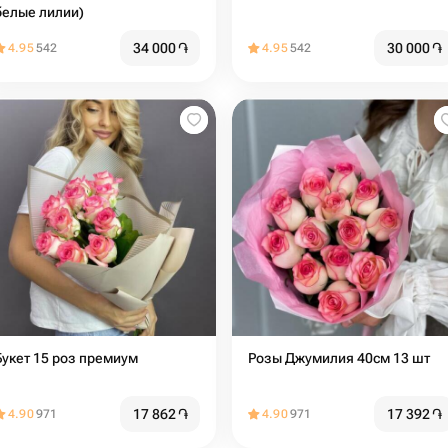
белые лилии)
34 000
֏
30 000
֏
4.95
542
4.95
542
Букет 15 роз премиум
Розы Джумилия 40см 13 шт
17 862
֏
17 392
֏
4.90
971
4.90
971