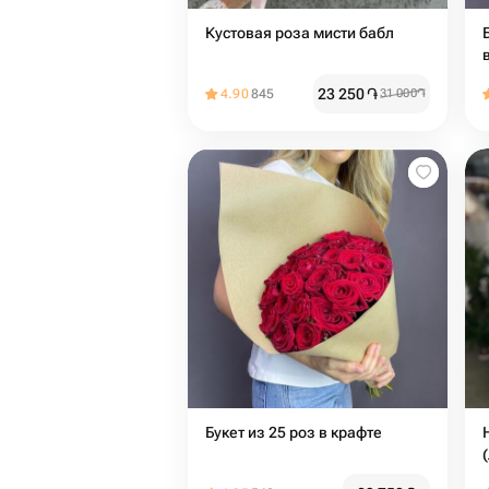
Кустовая роза мисти бабл
23 250
֏
4.90
845
31 000
֏
Букет из 25 роз в крафте