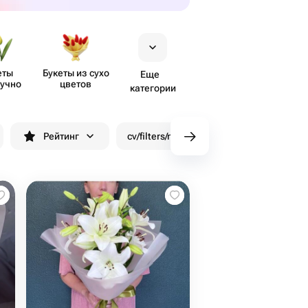
еты
Букеты из сухо​
Еще
учно
цветов
категории
Рейтинг
cv/filters/name_fast_delivery
Скид