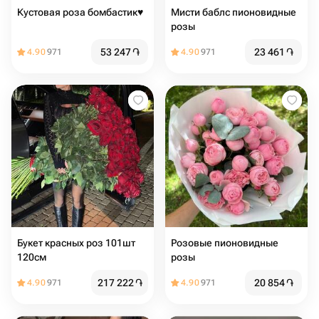
Кустовая роза бомбастик♥️
Мисти баблс пионовидные
розы
53 247
֏
23 461
֏
4.90
971
4.90
971
Букет красных роз 101шт
Розовые пионовидные
120см
розы
217 222
֏
20 854
֏
4.90
971
4.90
971