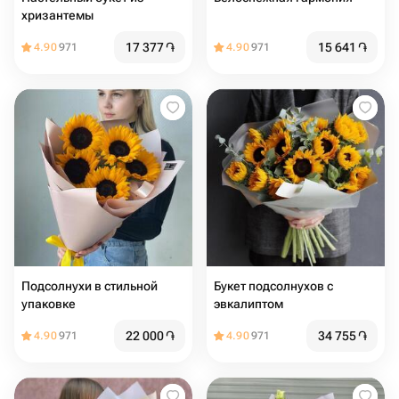
хризантемы
17 377
֏
15 641
֏
4.90
971
4.90
971
Подсолнухи в стильной
Букет подсолнухов с
упаковке
эвкалиптом
22 000
֏
34 755
֏
4.90
971
4.90
971