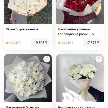
Облако хризантемы
Настоящие крупные
Голландские розы!. 15
самых отборных🌹
19 505
֏
17 377
֏
4.90
971
4.90
971
Пастельный букет из
Белоснежная гармония