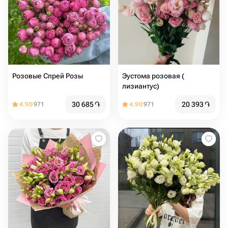
Розовые Спрей Розы
Эустома розовая (
лизиантус)
30 685
֏
20 393
֏
4.90
971
4.90
971