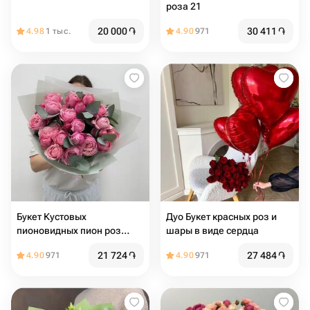
роза 21
20 000
֏
30 411
֏
4.98
1 тыс.
4.90
971
Букет Кустовых
Дуо Букет красных роз и
пионовидных пион роз
шары в виде сердца
Сильва пинк с эвкалиптом
21 724
֏
27 484
֏
4.90
971
4.90
971