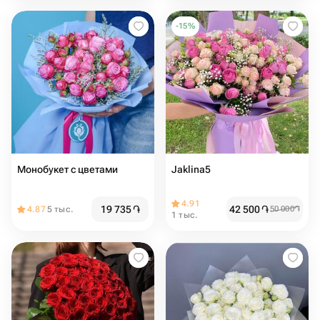
-
15
%
Монобукет с цветами
Jaklina5
4.91
19 735
֏
42 500
֏
4.87
5 тыс.
50 000
֏
1 тыс.