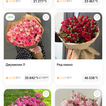
21 277
֏
23 461
֏
4.90
971
4.90
971
-
25
%
Джумилия Л
Ред пиано
35 842
֏
46 538
֏
4.90
971
47 789
֏
4.90
971