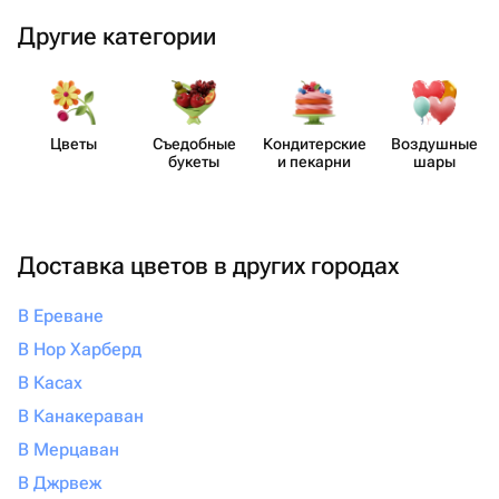
Другие категории
Цветы
Съедобные
Кондит​ерские
Воздушные
букеты
и пекарни
шары
Доставка цветов в других городах
В Ереване
В Нор Харберд
В Касах
В Канакераван
В Мерцаван
В Джрвеж