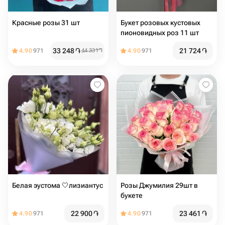
Красные розы 31 шт
Букет розовых кустовых
пионовидных роз 11 шт
33 248
֏
21 724
֏
4.90
971
44 331
֏
4.90
971
Белая эустома 🤍лизиантус
Розы Джумилия 29шт в
букете
22 900
֏
23 461
֏
4.90
971
4.90
971