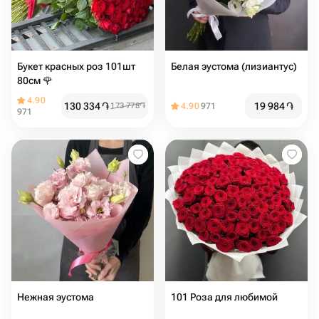
Букет красных роз 101шт
Белая эустома (лизиантус)
80см 🌹
4.90
130 334
֏
19 984
֏
173 778
֏
4.90
971
971
Нежная эустома
101 Роза для любимой