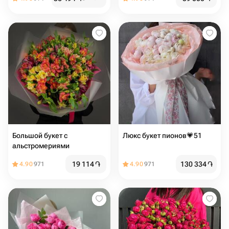
Большой букет с
Люкс букет пионов💗51
альстромериями
19 114
֏
130 334
֏
4.90
971
4.90
971