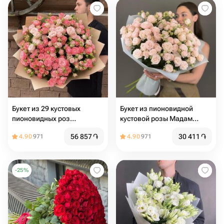
Букет из 29 кустовых
Букет из пионовидной
пионовидных роз
кустовой розы Мадам
Бомбастик
Бомбастик
56 857
֏
30 411
֏
4.90
971
4.90
971
-
25
%