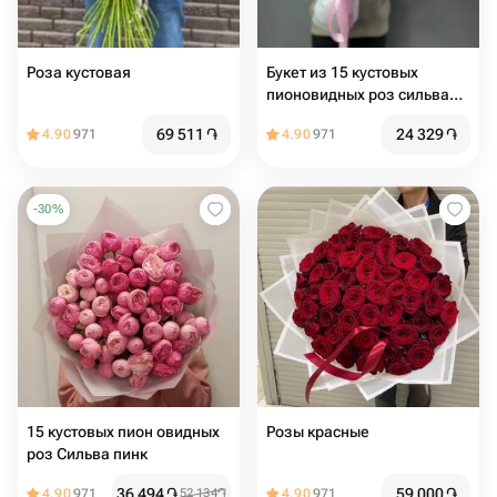
Роза кустовая
Букет из 15 кустовых
пионовидных роз сильва
пинк пион
69 511
֏
24 329
֏
4.90
971
4.90
971
-
30
%
15 кустовых пион овидных
Розы красные
роз Сильва пинк
36 494
֏
59 000
֏
4.90
971
52 134
֏
4.90
971