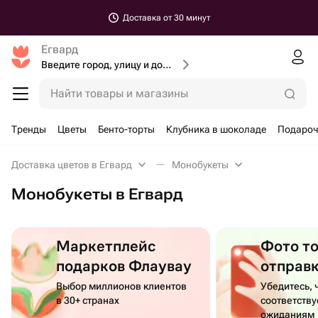
Доставка от 30 минут
Егвард
Введите город, улицу и дом доставки
Найти товары и магазины
Тренды
Цветы
Бенто-торты
Клубника в шоколаде
Подароч
Доставка цветов в Егвард
Монобукеты
Монобукеты в Егвард
Маркетплейс
Фото т
подарков Флаувау
отправ
Выбор миллионов клиентов
Убедитесь, 
в 30+ странах
соответств
ожиданиям