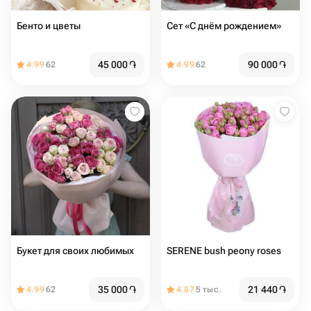
Бенто и цветы
Сет «С днём рождением»
45 000
֏
90 000
֏
4.99
62
4.99
62
Букет для своих любимых
SERENE bush peony roses
35 000
֏
21 440
֏
4.99
62
4.87
5 тыс.