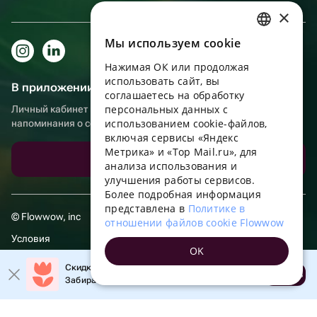
×
Мы используем сookie
RUSSIAN
Нажимая ОК или продолжая
ENGLISH
использовать сайт, вы
В приложении еще удобнее!
UKRAINIAN
соглашаетесь на обработку
персональных данных с
Личный кабинет получателя, больше бонусов за покупки и
PORTUGUESE
использованием cookie-файлов,
напоминания о событиях
включая сервисы «Яндекс
SPANISH
Метрика» и «Top Mail.ru», для
Скачать приложение
анализа использования и
HUNGARIAN
улучшения работы сервисов.
ITALIAN
Более подробная информация
представлена в
Политике в
FRENCH
© Flowwow, inc
отношении файлов cookie Flowwow
TURKISH
Условия
OK
GERMAN
Обработка персональных данных
Скидка 20% на первый заказ!
Открыть
Забирайте промокод в приложении!
POLISH