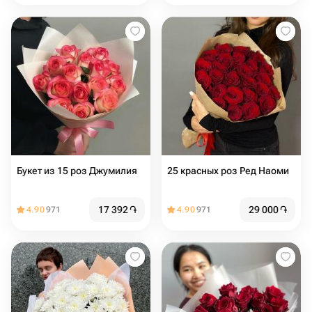
Букет из 15 роз Джумилия
25 красных роз Ред Наоми
17 392
֏
29 000
֏
4.90
971
4.90
971