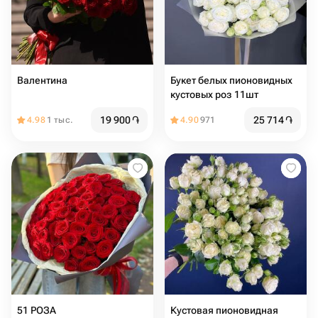
Валентина
Букет белых пионовидных
кустовых роз 11шт
19 900
֏
25 714
֏
4.98
1 тыс.
4.90
971
51 РОЗА
Кустовая пионовидная