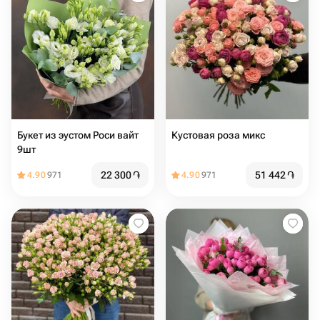
Букет из эустом Роси вайт
Кустовая роза микс
9шт
22 300
֏
51 442
֏
4.90
971
4.90
971