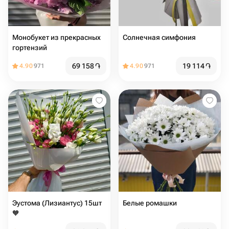
Монобукет из прекрасных
Солнечная симфония
гортензий
69 158
֏
19 114
֏
4.90
971
4.90
971
Эустома (Лизиантус) 15шт
Белые ромашки
🧡