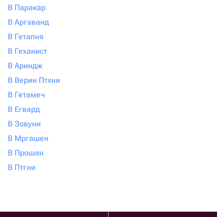
В Паракар
В Аргаванд
В Гетапня
В Геханист
В Ариндж
В Верин Птхни
В Гетамеч
В Егвард
В Зовуни
В Мргашен
В Прошян
В Птгни