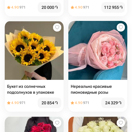
20 000
֏
112 955
֏
4.90
971
4.90
971
Букет из солнечных
Нереально красивые
подсолнухов в упаковке
пионовидные розы
20 854
֏
24 329
֏
4.90
971
4.90
971