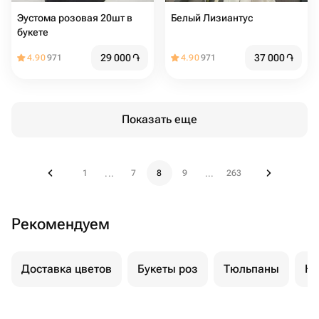
Эустома розовая 20шт в
Белый Лизиантус
букете
29 000
֏
37 000
֏
4.90
971
4.90
971
Показать еще
1
7
8
9
263
...
...
Рекомендуем
Доставка цветов
Букеты роз
Тюльпаны
Ку