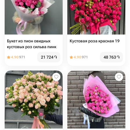
Букет из пион овидных
Кустовая роза красная 19
кустовых роз сильва пинк
21 724
֏
48 763
֏
4.90
971
4.90
971