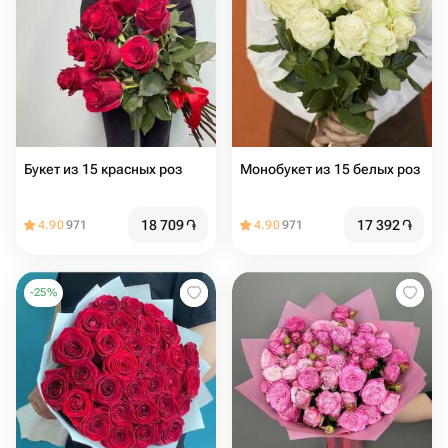
Букет из 15 красных роз
Монобукет из 15 белых роз
18 709
֏
17 392
֏
4.90
971
4.90
971
-
25
%