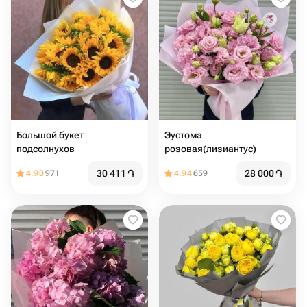
Большой букет
Эустома
подсолнухов
розовая(лизиантус)
30 411
֏
28 000
֏
4.90
971
4.94
659