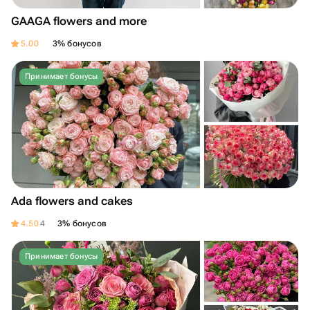
GAAGA flowers and more
5.00
3% бонусов
Принимает бонусы
Ada flowers and cakes
4.50
4
3% бонусов
Принимает бонусы