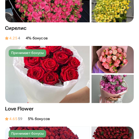
Сирелис
4.25
4
4% бонусов
Принимает бонусы
Love Flower
4.65
59
5% бонусов
Принимает бонусы