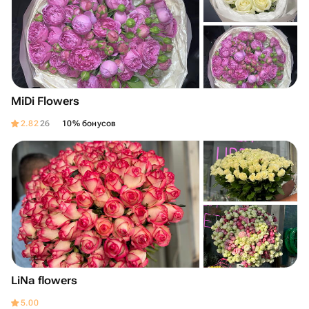
MiDi Flowers
2.82
26
10% бонусов
LiNa flowers
5.00