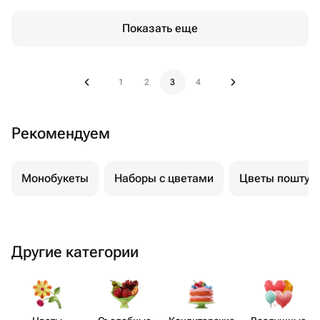
Показать еще
1
2
3
4
Рекомендуем
Монобукеты
Наборы с цветами
Цветы поштуч
Другие категории