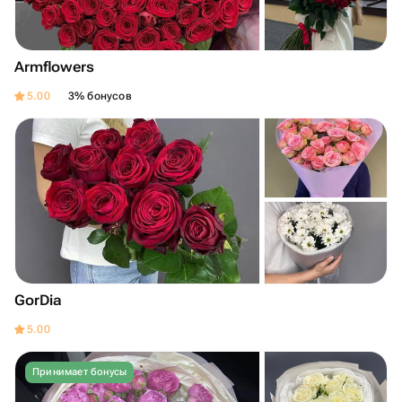
Armflowers
5.00
3% бонусов
GorDia
5.00
Принимает бонусы