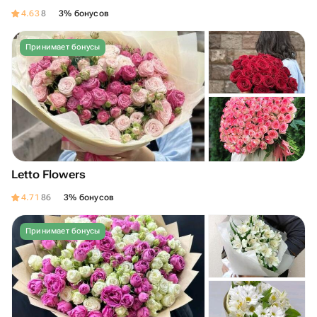
4.63
8
3% бонусов
Принимает бонусы
Letto Flowers
4.71
86
3% бонусов
Принимает бонусы