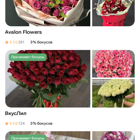
Avalon Flowers
4.55
281
3% бонусов
Принимает бонусы
ВкусЛил
4.68
124
3% бонусов
Принимает бонусы