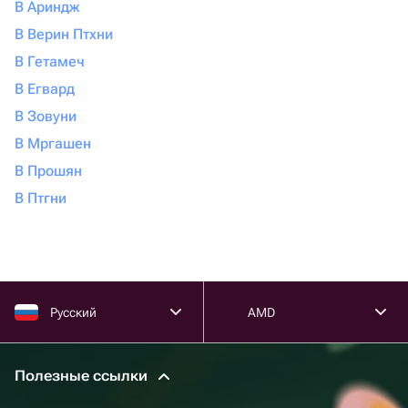
В Ариндж
В Верин Птхни
В Гетамеч
В Егвард
В Зовуни
В Мргашен
В Прошян
В Птгни
Русский
AMD
Полезные ссылки