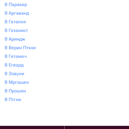
В Паракар
В Аргаванд
В Гетапня
В Геханист
В Ариндж
В Верин Птхни
В Гетамеч
В Егвард
В Зовуни
В Мргашен
В Прошян
В Птгни