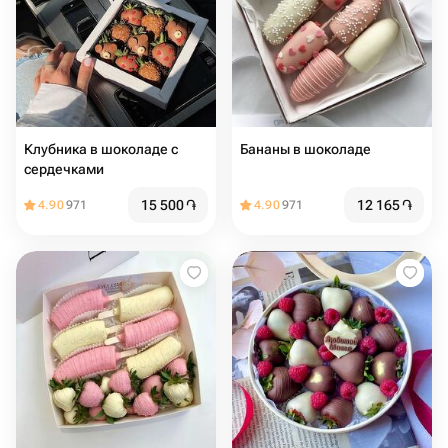
Клубника в шоколаде с
Бананы в шоколаде
сердечками
15 500
֏
12 165
֏
4.90
971
4.90
971