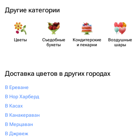
Другие категории
Цветы
Съедобные
Кондит​ерские
Воздушные
букеты
и пекарни
шары
Доставка цветов в других городах
В Ереване
В Нор Харберд
В Касах
В Канакераван
В Мерцаван
В Джрвеж