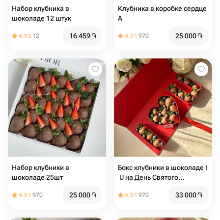
Набор клубника в
Клубника в коробке сердце
шоколаде 12 штук
A
16 459
֏
25 000
֏
4.92
12
4.91
970
Набор клубники в
Бокс клубники в шоколаде I
шоколаде 25шт
️ U на День Святого
Валентина
25 000
֏
33 000
֏
4.91
970
4.91
970