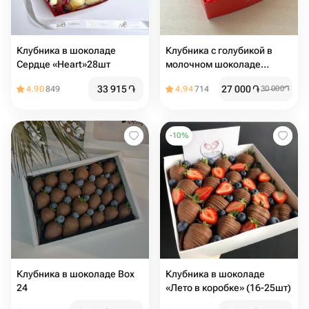
Клубника в шоколаде
Клубника с голубикой в
Сердце «Heart»28шт
молочном шоколаде
«сердце»
33 915
֏
27 000
֏
4.90
849
4.94
714
30 000
֏
-
10
%
Клубника в шоколаде Box
Клубника в шоколаде
24
«Лето в коробке» (16-25шт)