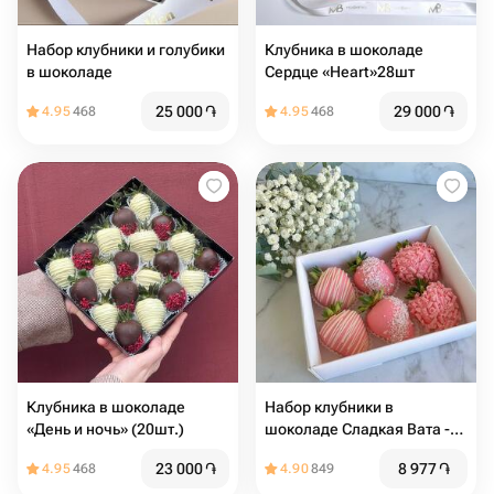
Набор клубники и голубики
Клубника в шоколаде
в шоколаде
Сердце «Heart»28шт
25 000
֏
29 000
֏
4.95
468
4.95
468
Клубника в шоколаде
Набор клубники в
«День и ночь» (20шт.)
шоколаде Сладкая Вата -
6шт
23 000
֏
8 977
֏
4.95
468
4.90
849