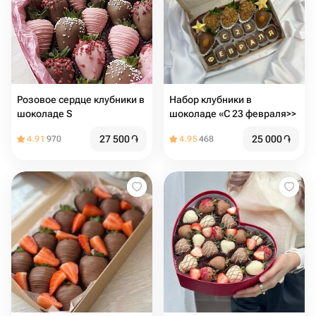
Розовое сердце клубники в
Набор клубники в
шоколаде S
шоколаде «С 23 февраля>>
27 500
֏
25 000
֏
4.91
970
4.95
468