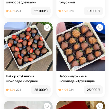
штук с сердечками
голубикой
22 000
֏
19 000
֏
4.96
224
4.96
224
Набор клубники в
Набор клубники в
шоколаде «Ягодное
шоколаде «Хрустящие
лукошко» 20 шт
мечты» 20 шт
25 000
֏
25 000
֏
4.96
224
4.96
224