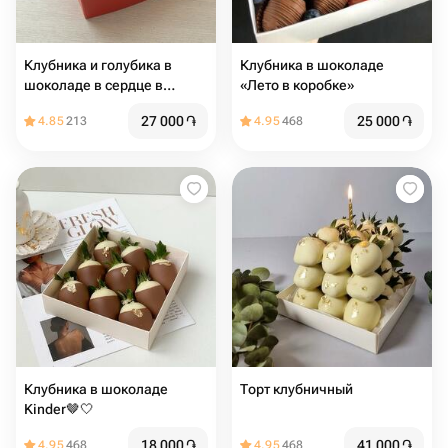
Клубника и голубика в
Клубника в шоколаде
шоколаде в сердце в
«Лето в коробке»
размере S
27 000
֏
25 000
֏
4.85
213
4.95
468
Клубника в шоколаде
Торт клубничный
Kinder🤎🤍
18 000
֏
41 000
֏
4.95
468
4.95
468