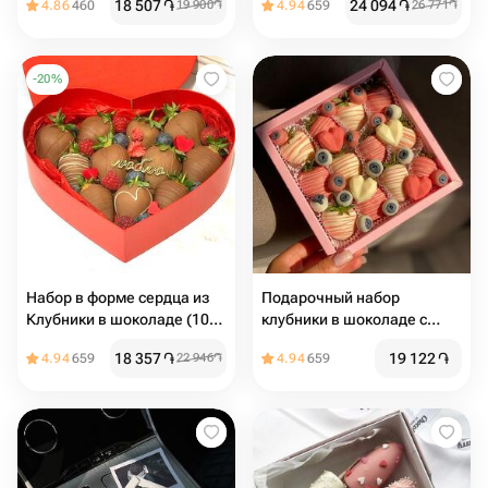
18 507
֏
24 094
֏
4.86
460
19 900
֏
4.94
659
26 771
֏
-
20
%
Набор в форме сердца из
Подарочный набор
Клубники в шоколаде (10-
клубники в шоколаде с
12) шт
ягодами
18 357
֏
19 122
֏
4.94
659
22 946
֏
4.94
659