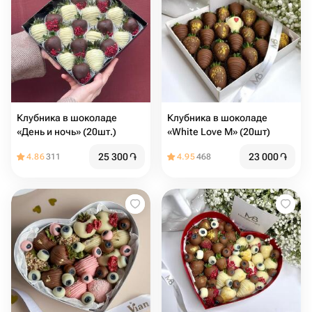
Клубника в шоколаде
Клубника в шоколаде
«День и ночь» (20шт.)
«White Love M» (20шт)
25 300
֏
23 000
֏
4.86
311
4.95
468