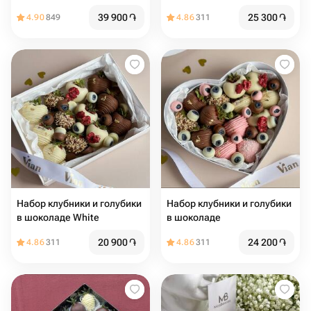
39 900
֏
25 300
֏
4.90
849
4.86
311
Набор клубники и голубики
Набор клубники и голубики
в шоколаде White
в шоколаде
20 900
֏
24 200
֏
4.86
311
4.86
311