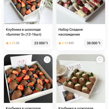
Клубника в шоколаде
Набор Сладкое
«Summer S» (12-16шт)
наслаждение
23 000
֏
38 000
֏
4.95
55
4.90
849
Клубника в шоколаде
Клубника в шоколаде