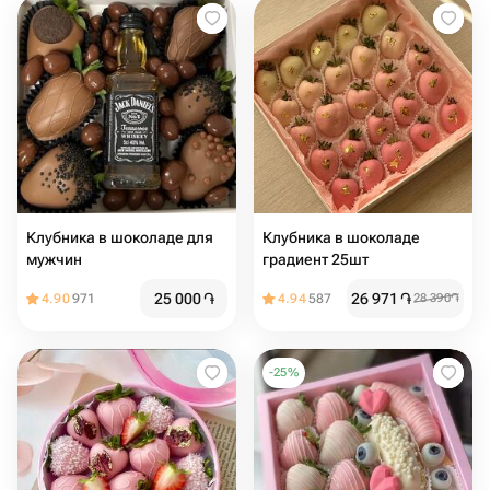
Клубника в шоколаде для
Клубника в шоколаде
мужчин
градиент 25шт
25 000
֏
26 971
֏
4.90
971
4.94
587
28 390
֏
-
25
%