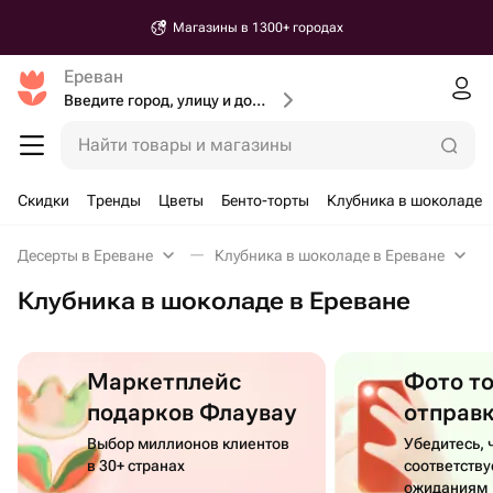
Магазины в 1300+ городах
Ереван
Введите город, улицу и дом доставки
Найти товары и магазины
Скидки
Тренды
Цветы
Бенто-торты
Клубника в шоколаде
Десерты в Ереване
Клубника в шоколаде в Ереване
Клубника в шоколаде в Ереване
Маркетплейс
Фото т
подарков Флаувау
отправ
Выбор миллионов клиентов
Убедитесь, 
в 30+ странах
соответств
ожиданиям