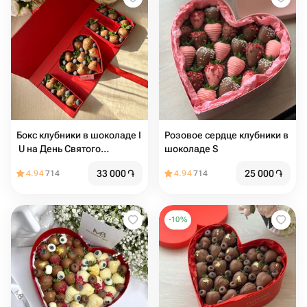
Бокс клубники в шоколаде I
Розовое сердце клубники в
️ U на День Святого
шоколаде S
Валентина
33 000
֏
25 000
֏
4.94
714
4.94
714
-
10
%