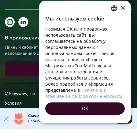
×
Мы используем сookie
RUSSIAN
Нажимая ОК или продолжая
ENGLISH
использовать сайт, вы
В приложении еще удобнее!
UKRAINIAN
соглашаетесь на обработку
персональных данных с
Личный кабинет получателя, больше бонусов за покупки и
PORTUGUESE
использованием cookie-файлов,
напоминания о событиях
включая сервисы «Яндекс
SPANISH
Метрика» и «Top Mail.ru», для
Скачать приложение
анализа использования и
HUNGARIAN
улучшения работы сервисов.
ITALIAN
Более подробная информация
представлена в
Политике в
FRENCH
© Flowwow, inc
отношении файлов cookie Flowwow
TURKISH
Условия
OK
GERMAN
Обработка персональных данных
Скидка 20% на первый заказ!
Открыть
Забирайте промокод в приложении!
POLISH