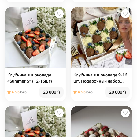
Клубника в шоколаде
Клубника в шоколаде 9-16
«Summer S» (12-16шт)
шт. Подарочный набор
1004. Leora-chocolate
23 000
֏
20 000
֏
4.95
645
4.95
645