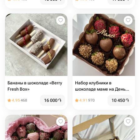
Бананы в шоколаде «Berry
Набор клубники в
Fresh Box»
шоколаде маме на День
матери
16 000
֏
10 450
֏
4.95
468
4.91
970