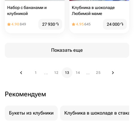
Набор с бананами и
Клубника в шоколаде
клубникой
Любимой маме
27 930
֏
24 000
֏
4.90
849
4.95
645
Показать еще
1
12
13
14
25
...
...
Рекомендуем
Букеты из клубники
Клубника в шоколаде в стакан