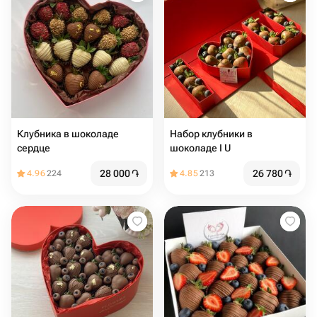
Клубника в шоколаде
Набор клубники в
сердце
шоколаде I ️U
28 000
֏
26 780
֏
4.96
224
4.85
213