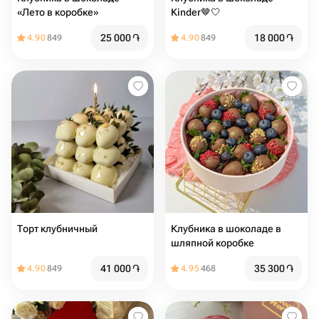
«Лето в коробке»
Kinder🤎🤍
25 000
֏
18 000
֏
4.90
849
4.90
849
Торт клубничный
Клубника в шоколаде в
шляпной коробке
41 000
֏
35 300
֏
4.90
849
4.95
468