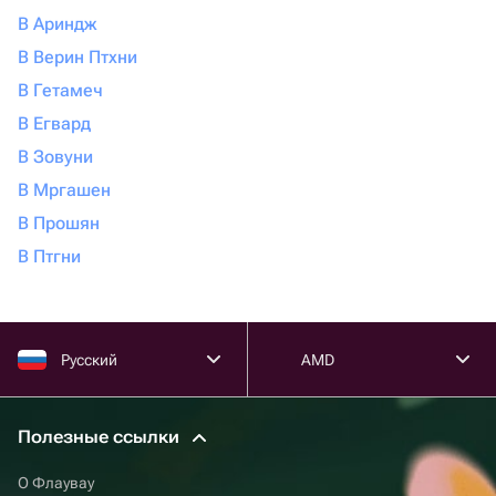
В Ариндж
В Верин Птхни
В Гетамеч
В Егвард
В Зовуни
В Мргашен
В Прошян
В Птгни
Русский
AMD
Полезные ссылки
О Флаувау