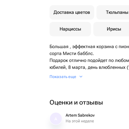
Доставка цветов
Тюльпаны
Нарциссы
Ирисы
Большая , эффектная корзина с пи
сорта Мисти бабблс.
Подарок отлично подойдет по любому
юбилей, 8 марта, день влюбленных (
повода для поднятия настроения.
Показать еще
Букет можно подарить любимой жене,
подруге, коллеге.
Оценки и отзывы
Сохраняйте магазин в избранные, чт
новых поступлений и акций.
В нашем магазине вы также найдете
Artem Sabrekov
A
На этой неделе
сладкие подарки (торты, клубнику 