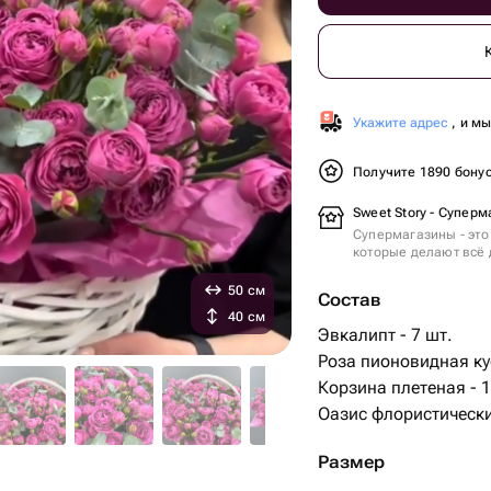
Укажите адрес
, и м
Получите 1890 бону
Sweet Story - Суперм
Супермагазины - это
которые делают всё 
50 см
Состав
40 см
Эвкалипт - 7 шт.
Роза пионовидная ку
Корзина плетеная - 1
Оазис флористически
Размер