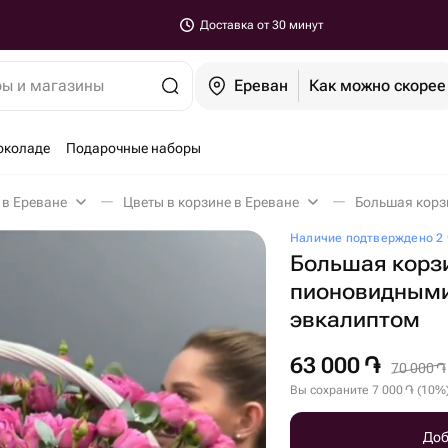
Доставка от 30 минут
ры и магазины
Ереван
Как можно скорее
околаде
Подарочные наборы
 в Ереване
Цветы в корзине в Ереване
Наличие подтверждено 2 
Большая корз
пионовидными
эвкалиптом
63 000
֏
70 000
֏
Вы сохраните
7 000
֏
(
10
%
Доб