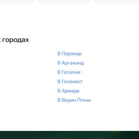
х городах
В Паракар
В Аргаванд
В Гетапня
В Геханист
В Ариндж
В Верин Птхни