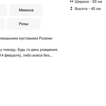
Ширина - 50 см
Высота - 40 см
Мимоза
Розы
оновидными кустовыми Розами
 поводу, будь то день рождения,
14 февраля), либо вовсе без
 девушке, маме, бабушке, сестре,
обы оставаться всегда в курсе
:
в шоколаде, шоколадные изделия)