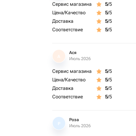
Воздушные шары
Сервис магазина
5
/5
Мягкие игрушки
Цена/Качество
5
/5
Украшения
Доставка
5
/5
Если чего-то не найдете в каталоге,
Соответствие
5
/5
кнопку «написать», наши менеджеры
подобрать ваш лучший подарок.
Ася
А
Июль 2026
Сервис магазина
5
/5
Цена/Качество
5
/5
Доставка
5
/5
Соответствие
5
/5
Роза
Р
Июль 2026