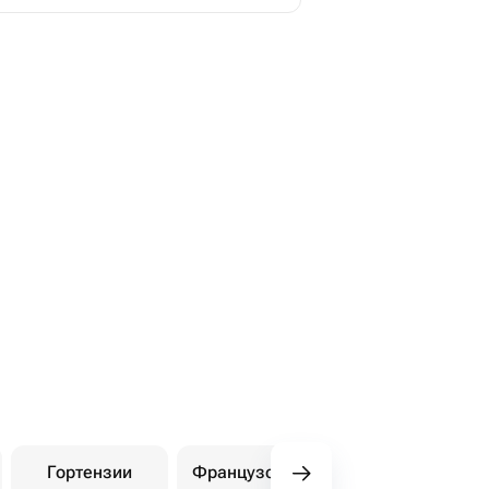
Гортензии
Французские розы
Амарилли