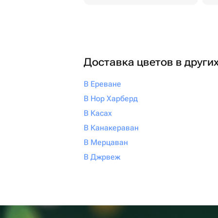
Доставка цветов в други
В Ереване
В Нор Харберд
В Касах
В Канакераван
В Мерцаван
В Джрвеж