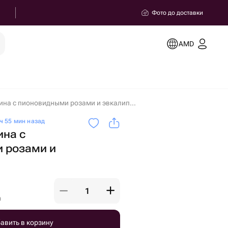
Фото до доставки
AMD
Большая корзина с пионовидными розами и эвкалиптом в Ереване
ч 55 мин назад
ина с
 розами и
)
авить в корзину