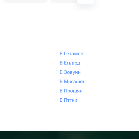
В Гетамеч
В Егвард
В Зовуни
В Мргашен
В Прошян
В Птгни