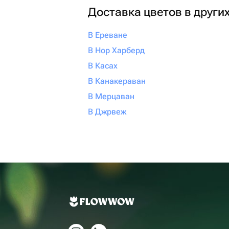
Доставка цветов в други
В Ереване
В Нор Харберд
В Касах
В Канакераван
В Мерцаван
В Джрвеж