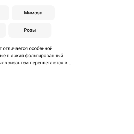
Мимоза
Розы
т отличается особенной
ные в яркий фольгированный
ых хризантем переплетаются в
п, создавая настроение праздника
, дополненная сверкающими
е букета, делая его подарком,
атление.