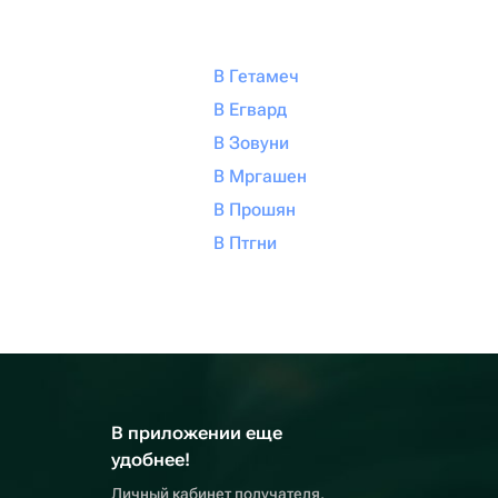
В Гетамеч
В Егвард
В Зовуни
В Мргашен
В Прошян
В Птгни
В приложении еще
удобнее!
Личный кабинет получателя,