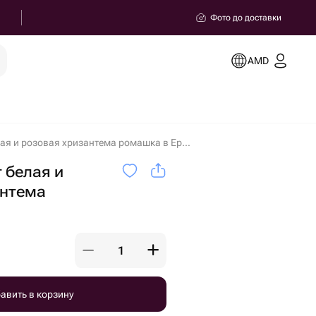
Фото до доставки
AMD
Большой букет белая и розовая хризантема ромашка в Ереване
 белая и
антема
авить в корзину