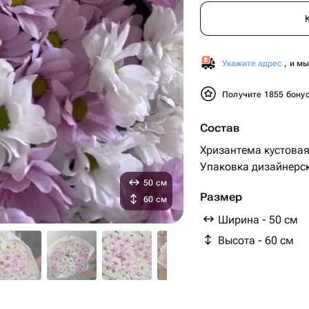
Укажите адрес
, и м
Получите 1855 бону
Состав
Хризантема кустовая 
Упаковка дизайнерск
50 см
Размер
60 см
Ширина - 50 см
Высота - 60 см