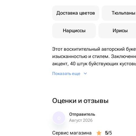
Доставка цветов
Тюльпаны
Нарциссы
Ирисы
Этот восхитительный авторский буке
изысканностью и стилем. Заключен
акцент, 40 штук буйствующих кустов
таинственный цветочный калейдоско
Показать еще
и радости. Дизайнерская упаковка
оттенками, подчеркивает великолепи
который оставит незабываемое впеч
Оценки и отзывы
Отправитель
О
Август 2026
Сервис магазина
5
/5