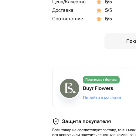
Цена/Качество
5
/5
Доставка
5
/5
Соответствие
5
/5
Пок
Принимает бонусы
Buyr Flowers
Перейти в магазин
Защита покупателя
Если товар не соответствует составу, то вы мож
его вернуть или получить денежную компенсац