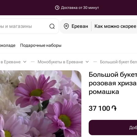
Доставка от 30 минут
ры и магазины
Ереван
Как можно скорее
околаде
Подарочные наборы
 в Ереване
Монобукеты в Ереване
Большой букет
розовая хриз
ромашка
37 100
֏
Доб