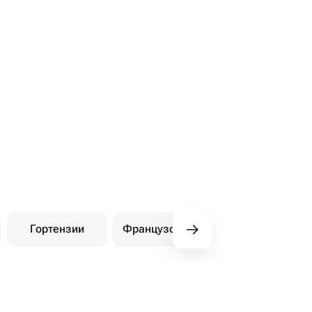
Гортензии
Французские розы
Амарилли