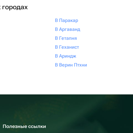
х городах
В Паракар
В Аргаванд
В Гетапня
В Геханист
В Ариндж
В Верин Птхни
Полезные ссылки