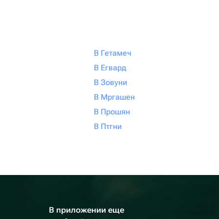
В Гетамеч
В Егвард
В Зовуни
В Мргашен
В Прошян
В Птгни
В приложении еще