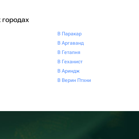
х городах
В Паракар
В Аргаванд
В Гетапня
В Геханист
В Ариндж
В Верин Птхни