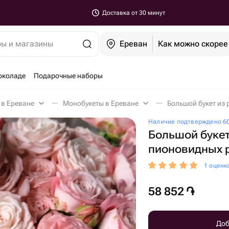
Доставка от 30 минут
ры и магазины
Ереван
Как можно скорее
околаде
Подарочные наборы
 в Ереване
Монобукеты в Ереване
Большой букет из
Наличие подтверждено 60
Большой букет
пионовидных 
1 оценк
58 852
֏
Доб