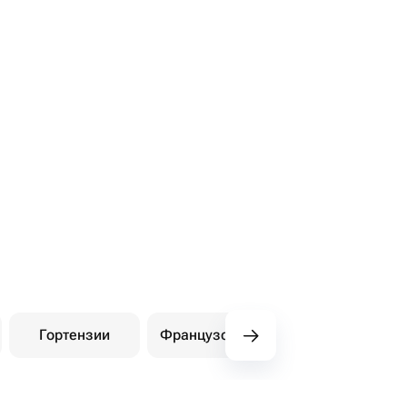
Гортензии
Французские розы
Амарилли