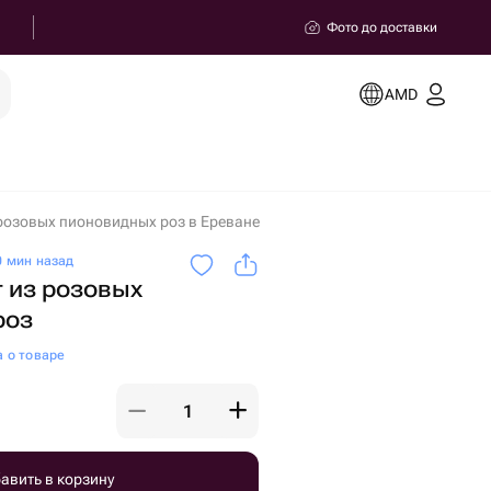
Фото до доставки
AMD
 розовых пионовидных роз в Ереване
 мин назад
 из розовых
роз
а о товаре
авить в корзину