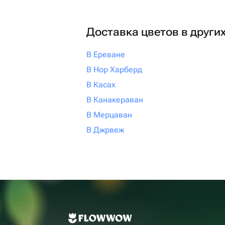
Доставка цветов в други
В Ереване
В Нор Харберд
В Касах
В Канакераван
В Мерцаван
В Джрвеж