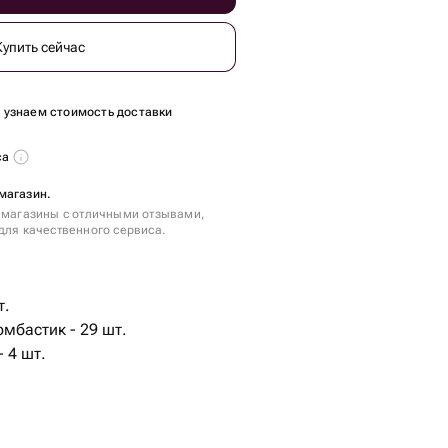
Купить сейчас
ы узнаем стоимость доставки
са
магазин.
 магазины с отличными отзывами,
для качественного сервиса.
т.
мбастик - 29 шт.
 4 шт.