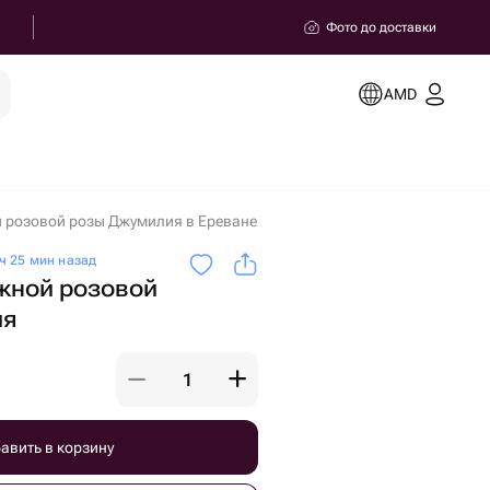
Фото до доставки
AMD
ой розовой розы Джумилия в Ереване
ч 25 мин назад
ежной розовой
ия
авить в корзину