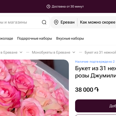
Доставка от 30 минут
ры и магазины
Ереван
Как можно скорее
околаде
Подарочные наборы
Вкусные наборы
 в Ереване
Монобукеты в Ереване
Букет из 31 нежн
Наличие подтверждено 2 
Букет из 31 н
розы Джумил
38 000
֏
Доб