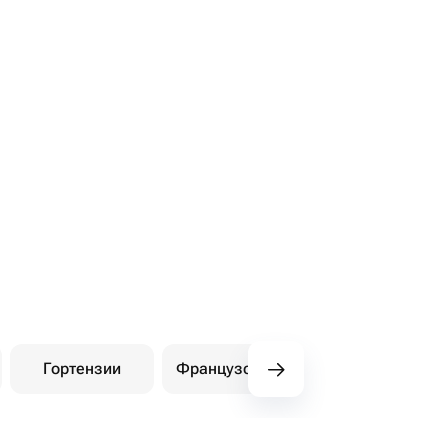
Гортензии
Французские розы
Амарилли