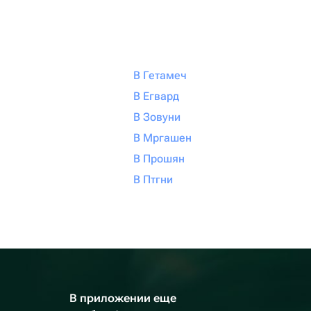
В Гетамеч
В Егвард
В Зовуни
В Мргашен
В Прошян
В Птгни
В приложении еще