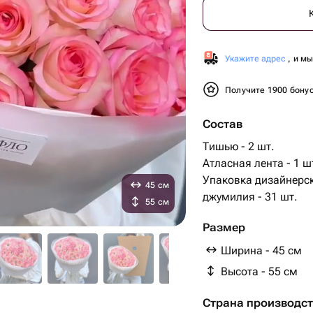
Укажите адрес
, и м
Получите 1900 бону
Состав
Тишью - 2 шт.
Атласная лента - 1 ш
Упаковка дизайнерск
45 см
джумилия - 31 шт.
55 см
Размер
Ширина - 45 см
Высота - 55 см
Страна производс