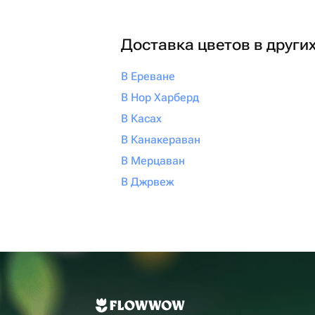
Доставка цветов в други
В Ереване
В Нор Харберд
В Касах
В Канакераван
В Мерцаван
В Джрвеж