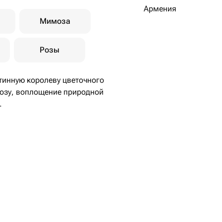
Армения
Мимоза
Розы
инную королеву цветочного
озу, воплощение природной
скусства, где каждый лепесток
ого и белого, создавая
агородный силуэт бутона, словно
оряет с первого взгляда.