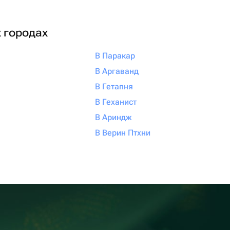
х городах
В Паракар
В Аргаванд
В Гетапня
В Геханист
В Ариндж
В Верин Птхни