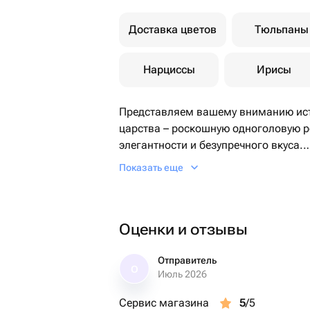
Доставка цветов
Тюльпаны
Нарциссы
Ирисы
Представляем вашему вниманию ист
царства – роскошную одноголовую р
элегантности и безупречного вкуса.
Каждый цветок – это произведение и
Показать еще
соткан из тончайших оттенков розов
неповторимую игру света и тени. Бл
созданного искусным ювелиром, пок
Оценки и отзывы
Отправитель
О
Июль 2026
Сервис магазина
5
/5