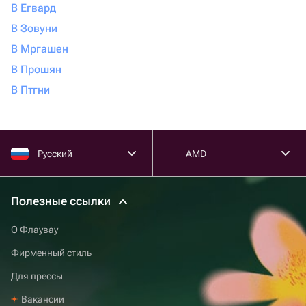
В Егвард
В Зовуни
В Мргашен
В Прошян
В Птгни
Русский
AMD
Полезные ссылки
О Флаувау
Фирменный стиль
Для прессы
Вакансии