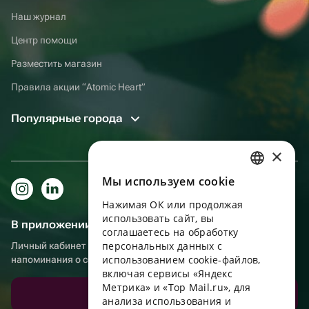
Наш журнал
Центр помощи
Разместить магазин
Правила акции “Atomic Heart”
Популярные города
×
Мы используем сookie
RUSSIAN
Нажимая ОК или продолжая
ENGLISH
использовать сайт, вы
В приложении еще удобнее!
UKRAINIAN
соглашаетесь на обработку
персональных данных с
Личный кабинет получателя, больше бонусов за покупки и
PORTUGUESE
использованием cookie-файлов,
напоминания о событиях
включая сервисы «Яндекс
SPANISH
Метрика» и «Top Mail.ru», для
Скачать приложение
анализа использования и
HUNGARIAN