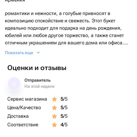
романтики и нежности, а голубые привносят в
композицию спокойствие и свежесть. Этот букет
идеально подходит для подарка на день рождения,
юбилей или любое другое торжество, а также станет
отличным украшением для вашего дома или офиса.
Показать еще
Каждая гортензия в букете тщательно отобрана и
собрана с заботой, чтобы обеспечить максимальную
Оценки и отзывы
свежесть и долговечность. Букет из гортензий легко
впишется в любой интерьер, добавляя ему
Отправитель
О
утонченности и природной красоты.
На этой неделе
Сервис магазина
5
/5
Цена/Качество
5
/5
Доставка
5
/5
Соответствие
4
/5