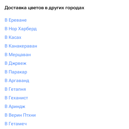
Доставка цветов в других городах
В Ереване
В Нор Харберд
В Касах
В Канакераван
В Мерцаван
В Джрвеж
В Паракар
В Аргаванд
В Гетапня
В Геханист
В Ариндж
В Верин Птхни
В Гетамеч