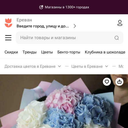
Магазины в 1300+ городах
Ереван
Введите город, улицу и дом доставки
Найти товары и магазины
Скидки
Тренды
Цветы
Бенто-торты
Клубника в шоколаде
Доставка цветов в Ереване
Цветы в Ереване
Моно