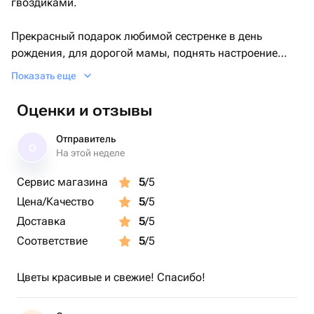
гвоздиками.
Прекрасный подарок любимой сестренке в день
рождения, для дорогой мамы, поднять настроение
после долгого рабочего дня, или для обожаемой жены
Показать еще
или девушки - как еще одно признание вашей любви!
Оценки и отзывы
Отправитель
О
На этой неделе
Сервис магазина
5
/5
Цена/Качество
5
/5
Доставка
5
/5
Соответствие
5
/5
Цветы красивые и свежие! Спасибо!