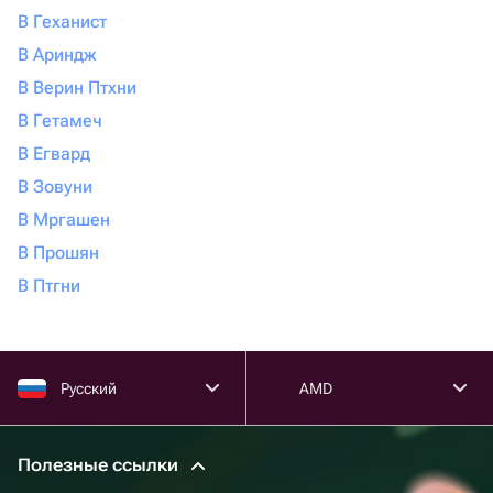
В Геханист
В Ариндж
В Верин Птхни
В Гетамеч
В Егвард
В Зовуни
В Мргашен
В Прошян
В Птгни
Русский
AMD
Полезные ссылки