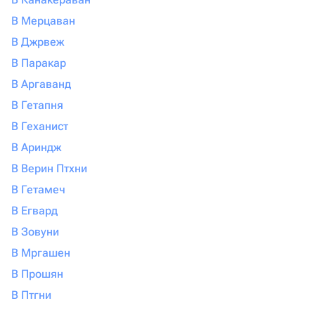
В Мерцаван
В Джрвеж
В Паракар
В Аргаванд
В Гетапня
В Геханист
В Ариндж
В Верин Птхни
В Гетамеч
В Егвард
В Зовуни
В Мргашен
В Прошян
В Птгни