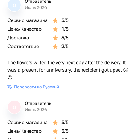
Отправитель
О
Июль 2026
Сервис магазина
5
/5
Цена/Качество
1
/5
Доставка
5
/5
Соответствие
2
/5
The flowers wilted the very next day after the delivery. It
was a present for anniversary, the recipient got upset 😕
😕
Перевести на Русский
Отправитель
О
Июль 2026
Сервис магазина
5
/5
Цена/Качество
5
/5