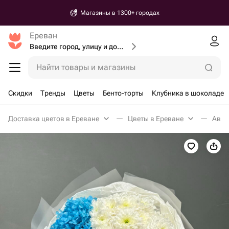
Магазины в 1300+ городах
Ереван
Введите город, улицу и дом доставки
Найти товары и магазины
Скидки
Тренды
Цветы
Бенто-торты
Клубника в шоколаде
Доставка цветов в Ереване
Цветы в Ереване
Авто