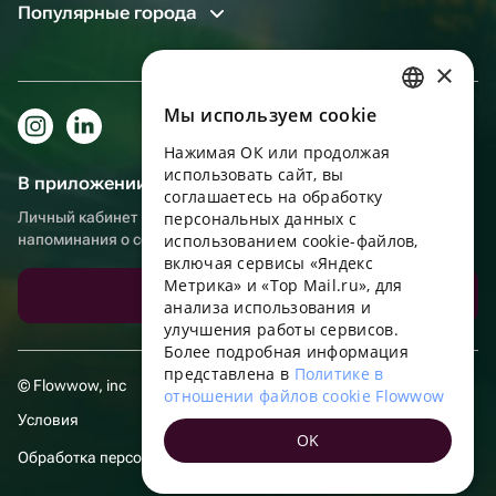
Популярные города
×
Мы используем сookie
RUSSIAN
Нажимая ОК или продолжая
ENGLISH
использовать сайт, вы
В приложении еще удобнее!
UKRAINIAN
соглашаетесь на обработку
Личный кабинет получателя, больше бонусов за покупки и
персональных данных с
PORTUGUESE
напоминания о событиях
использованием cookie-файлов,
включая сервисы «Яндекс
SPANISH
Метрика» и «Top Mail.ru», для
Скачать приложение
анализа использования и
HUNGARIAN
улучшения работы сервисов.
ITALIAN
Более подробная информация
представлена в
Политике в
FRENCH
© Flowwow, inc
отношении файлов cookie Flowwow
Условия
TURKISH
OK
Обработка персональных данных
GERMAN
POLISH