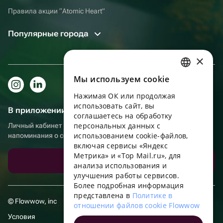
Правила акции “Atomic Heart”
Популярные города
×
Мы используем сookie
RUSSIAN
Нажимая ОК или продолжая
ENGLISH
использовать сайт, вы
В приложении еще удобнее!
UKRAINIAN
соглашаетесь на обработку
персональных данных с
Личный кабинет получателя, больше бонусов за покупки и
PORTUGUESE
использованием cookie-файлов,
напоминания о событиях
включая сервисы «Яндекс
SPANISH
Метрика» и «Top Mail.ru», для
Скачать приложение
анализа использования и
HUNGARIAN
улучшения работы сервисов.
ITALIAN
Более подробная информация
представлена в
Политике в
FRENCH
© Flowwow, inc
отношении файлов cookie Flowwow
TURKISH
Условия