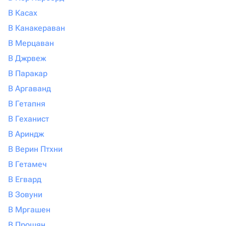
В Касах
В Канакераван
В Мерцаван
В Джрвеж
В Паракар
В Аргаванд
В Гетапня
В Геханист
В Ариндж
В Верин Птхни
В Гетамеч
В Егвард
В Зовуни
В Мргашен
В Прошян