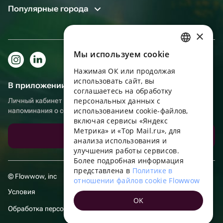
Популярные города
×
Мы используем сookie
RUSSIAN
Нажимая ОК или продолжая
ENGLISH
использовать сайт, вы
В приложении еще удобнее!
UKRAINIAN
соглашаетесь на обработку
персональных данных с
Личный кабинет получателя, больше бонусов за покупки и
PORTUGUESE
использованием cookie-файлов,
напоминания о событиях
включая сервисы «Яндекс
SPANISH
Метрика» и «Top Mail.ru», для
Скачать приложение
анализа использования и
HUNGARIAN
улучшения работы сервисов.
ITALIAN
Более подробная информация
представлена в
Политике в
FRENCH
© Flowwow, inc
отношении файлов cookie Flowwow
TURKISH
Условия
OK
GERMAN
Обработка персональных данных