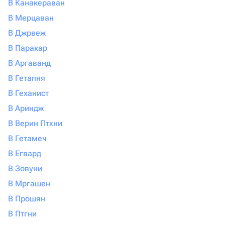
В Канакераван
В Мерцаван
В Джрвеж
В Паракар
В Аргаванд
В Гетапня
В Геханист
В Ариндж
В Верин Птхни
В Гетамеч
В Егвард
В Зовуни
В Мргашен
В Прошян
В Птгни