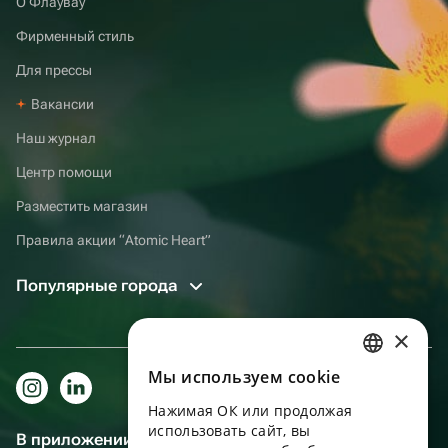
О Флаувау
Фирменный стиль
Для прессы
Вакансии
Наш журнал
Центр помощи
Разместить магазин
Правила акции “Atomic Heart”
Популярные города
×
Мы используем сookie
RUSSIAN
Нажимая ОК или продолжая
ENGLISH
использовать сайт, вы
В приложении еще удобнее!