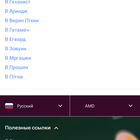
В Геханист
В Ариндж
В Верин Птхни
В Гетамеч
В Егвард
В Зовуни
В Мргашен
В Прошян
В Птгни
Русский
AMD
Полезные ссылки