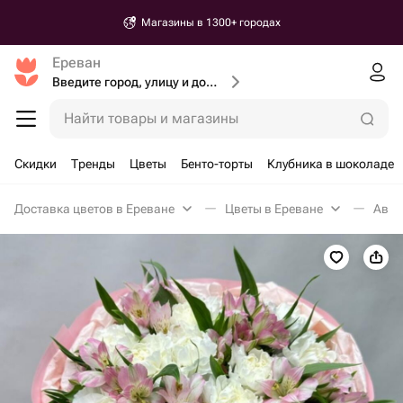
Магазины в 1300+ городах
Ереван
Введите город, улицу и дом доставки
Найти товары и магазины
Скидки
Тренды
Цветы
Бенто-торты
Клубника в шоколаде
Доставка цветов в Ереване
Цветы в Ереване
Авто