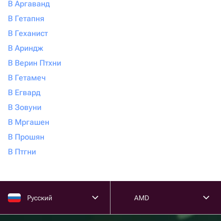
В Аргаванд
В Гетапня
В Геханист
В Ариндж
В Верин Птхни
В Гетамеч
В Егвард
В Зовуни
В Мргашен
В Прошян
В Птгни
Русский
AMD