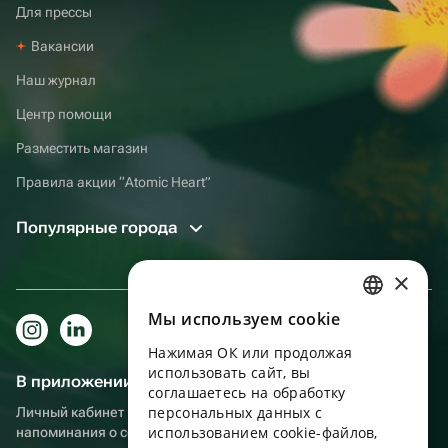
Для прессы
Вакансии
Наш журнал
Центр помощи
Разместить магазин
Правила акции “Atomic Heart”
Популярные города
×
Мы используем сookie
RUSSIAN
Нажимая ОК или продолжая
ENGLISH
использовать сайт, вы
В приложении еще удобнее!
UKRAINIAN
соглашаетесь на обработку
персональных данных с
Личный кабинет получателя, больше бонусов за покупки и
PORTUGUESE
использованием cookie-файлов,
напоминания о событиях