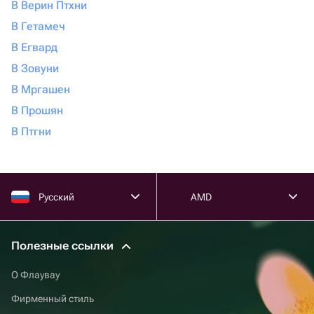
В Верин Птхни
В Гетамеч
В Егвард
В Зовуни
В Мргашен
В Прошян
В Птгни
Русский
AMD
Полезные ссылки
О Флаувау
Фирменный стиль