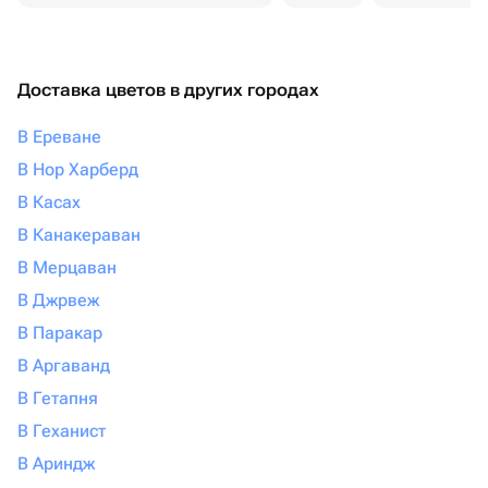
Доставка цветов в других городах
В Ереване
В Нор Харберд
В Касах
В Канакераван
В Мерцаван
В Джрвеж
В Паракар
В Аргаванд
В Гетапня
В Геханист
В Ариндж