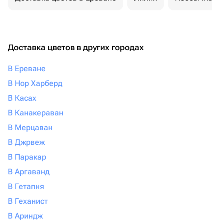
Доставка цветов в других городах
В Ереване
В Нор Харберд
В Касах
В Канакераван
В Мерцаван
В Джрвеж
В Паракар
В Аргаванд
В Гетапня
В Геханист
В Ариндж