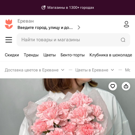
Магазины в 1300+ городах
Ереван
Введите город, улицу и дом доставки
Найти товары и магазины
Скидки
Тренды
Цветы
Бенто-торты
Клубника в шоколаде
Доставка цветов в Ереване
Цветы в Ереване
Моно