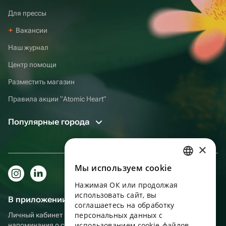
Для прессы
Вакансии
Наш журнал
Центр помощи
Разместить магазин
Правила акции “Atomic Heart”
Популярные города
×
Мы используем сookie
RUSSIAN
Нажимая ОК или продолжая
ENGLISH
использовать сайт, вы
В приложении еще удобнее!
UKRAINIAN
соглашаетесь на обработку
персональных данных с
Личный кабинет получателя, больше бонусов за покупки и
PORTUGUESE
использованием cookie-файлов,
напоминания о событиях