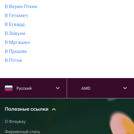
В Верин Птхни
В Гетамеч
В Егвард
В Зовуни
В Мргашен
В Прошян
В Птгни
Русский
AMD
Полезные ссылки
О Флаувау
Фирменный стиль