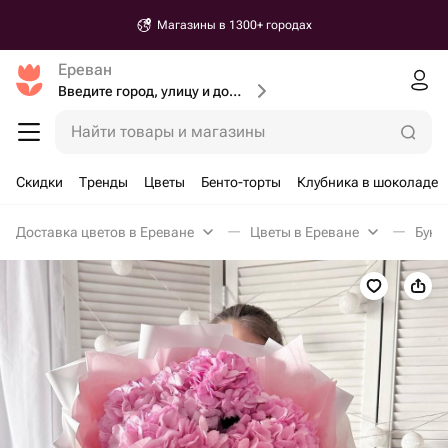
Магазины в 1300+ городах
Ереван
Введите город, улицу и дом доставки
Найти товары и магазины
Скидки
Тренды
Цветы
Бенто-торты
Клубника в шоколаде
Доставка цветов в Ереване
Цветы в Ереване
Буке