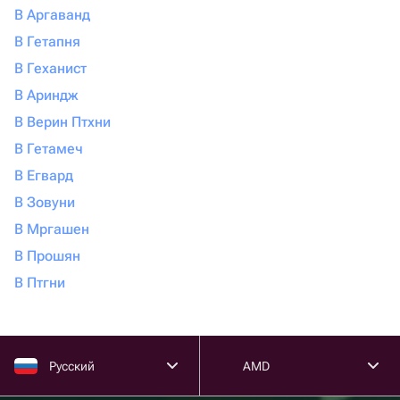
В Аргаванд
В Гетапня
В Геханист
В Ариндж
В Верин Птхни
В Гетамеч
В Егвард
В Зовуни
В Мргашен
В Прошян
В Птгни
Русский
AMD