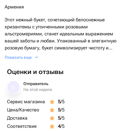
Армения
Этот нежный букет, сочетающий белоснежные
хризантемы с утонченными розовыми
альстромериями, станет идеальным выражением
вашей заботы и любви. Упакованный в элегантную
розовую бумагу, букет символизирует чистоту и
легкость. Подарите его на день рождения, юбилей или
Показать еще
просто для того, чтобы поднять настроение. Нежное
сочетание цветов сделает ваш подарок
Оценки и отзывы
незабываемым!
Отправитель
О
На этой неделе
Сервис магазина
5
/5
Цена/Качество
5
/5
Доставка
5
/5
Соответствие
4
/5