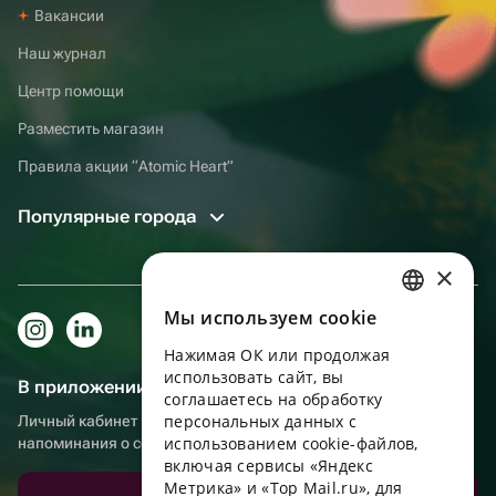
Вакансии
Наш журнал
Центр помощи
Разместить магазин
Правила акции “Atomic Heart”
Популярные города
×
Мы используем сookie
RUSSIAN
Нажимая ОК или продолжая
ENGLISH
использовать сайт, вы
В приложении еще удобнее!
UKRAINIAN
соглашаетесь на обработку
персональных данных с
Личный кабинет получателя, больше бонусов за покупки и
PORTUGUESE
использованием cookie-файлов,
напоминания о событиях
включая сервисы «Яндекс
SPANISH
Метрика» и «Top Mail.ru», для