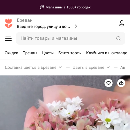
Магазины в 1300+ городах
Ереван
Введите город, улицу и дом доставки
Найти товары и магазины
Скидки
Тренды
Цветы
Бенто-торты
Клубника в шоколаде
Доставка цветов в Ереване
Цветы в Ереване
Авто