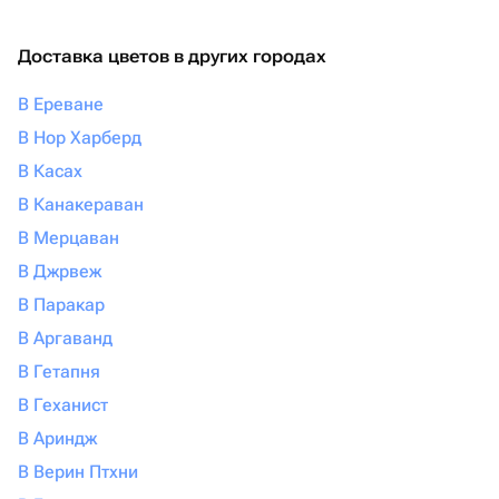
Доставка цветов в других городах
В Ереване
В Нор Харберд
В Касах
В Канакераван
В Мерцаван
В Джрвеж
В Паракар
В Аргаванд
В Гетапня
В Геханист
В Ариндж
В Верин Птхни