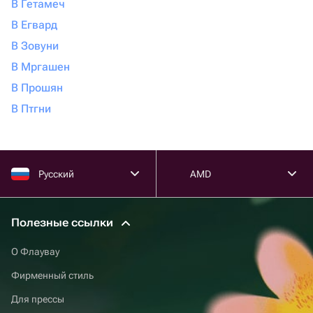
В Гетамеч
В Егвард
В Зовуни
В Мргашен
В Прошян
В Птгни
Русский
AMD
Полезные ссылки
О Флаувау
Фирменный стиль
Для прессы