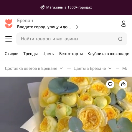
Магазины в 1300+ городах
Ереван
Введите город, улицу и дом доставки
Найти товары и магазины
Скидки
Тренды
Цветы
Бенто-торты
Клубника в шоколаде
Доставка цветов в Ереване
Цветы в Ереване
Моно