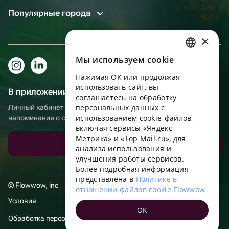
Популярные города
×
Мы используем сookie
RUSSIAN
Нажимая ОК или продолжая
ENGLISH
использовать сайт, вы
В приложении еще удобнее!
UKRAINIAN
соглашаетесь на обработку
персональных данных с
Личный кабинет получателя, больше бонусов за покупки и
PORTUGUESE
использованием cookie-файлов,
напоминания о событиях
включая сервисы «Яндекс
SPANISH
Метрика» и «Top Mail.ru», для
Скачать приложение
анализа использования и
HUNGARIAN
улучшения работы сервисов.
ITALIAN
Более подробная информация
представлена в
Политике в
FRENCH
© Flowwow, inc
отношении файлов cookie Flowwow
TURKISH
Условия
OK
GERMAN
Обработка персональных данных