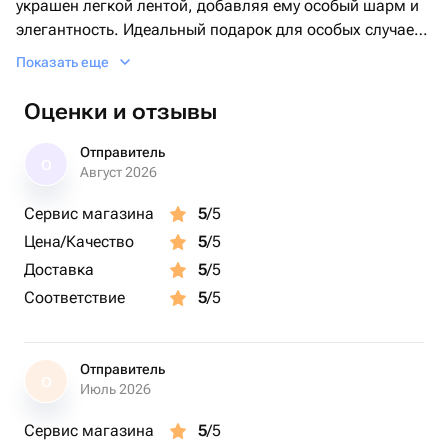
украшен легкой лентой, добавляя ему особый шарм и
элегантность. Идеальный подарок для особых случаев
или просто для того, чтобы порадовать близких людей.
Показать еще
идеально подойдет для любого повода: День
Рождения, день мамы, свадьба, 8 Марта, юбилей,
Оценки и отзывы
выписка или крестины или просто так, без повода, что
бы порадовать дорогого или любимого человека.
Отправитель
О
Август 2026
Сервис магазина
5
/5
Цена/Качество
5
/5
Доставка
5
/5
Соответствие
5
/5
Отправитель
О
Июль 2026
Сервис магазина
5
/5