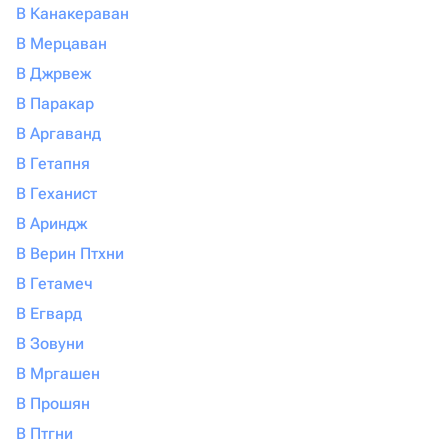
В Канакераван
В Мерцаван
В Джрвеж
В Паракар
В Аргаванд
В Гетапня
В Геханист
В Ариндж
В Верин Птхни
В Гетамеч
В Егвард
В Зовуни
В Мргашен
В Прошян
В Птгни