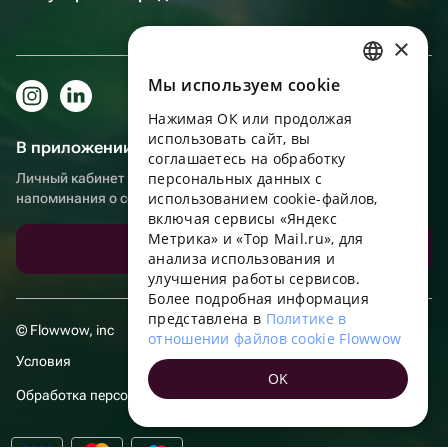
×
Мы используем сookie
RUSSIAN
Нажимая ОК или продолжая
ENGLISH
использовать сайт, вы
В приложении еще удобнее!
UKRAINIAN
соглашаетесь на обработку
персональных данных с
Личный кабинет получателя, больше бонусов за покупки и
PORTUGUESE
использованием cookie-файлов,
напоминания о событиях
включая сервисы «Яндекс
SPANISH
Метрика» и «Top Mail.ru», для
Скачать приложение
анализа использования и
HUNGARIAN
улучшения работы сервисов.
ITALIAN
Более подробная информация
представлена в
Политике в
FRENCH
© Flowwow, inc
отношении файлов cookie Flowwow
TURKISH
Условия
OK
GERMAN
Обработка персональных данных
POLISH