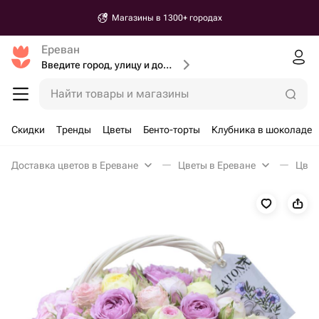
Магазины в 1300+ городах
Ереван
Введите город, улицу и дом доставки
Найти товары и магазины
Скидки
Тренды
Цветы
Бенто-торты
Клубника в шоколаде
Доставка цветов в Ереване
Цветы в Ереване
Цвет