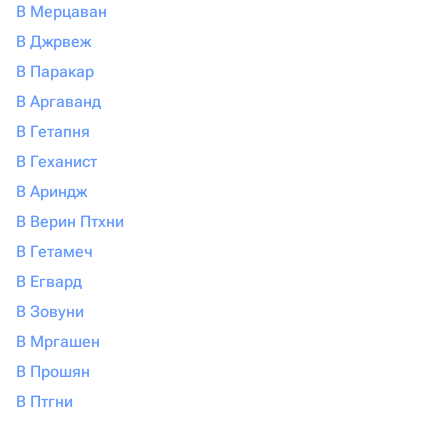
В Мерцаван
В Джрвеж
В Паракар
В Аргаванд
В Гетапня
В Геханист
В Ариндж
В Верин Птхни
В Гетамеч
В Егвард
В Зовуни
В Мргашен
В Прошян
В Птгни